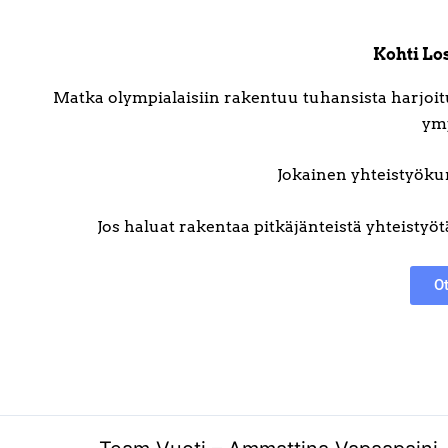
Kohti Lo
Matka olympialaisiin rakentuu tuhansista harjoituks
ymp
Jokainen yhteistyöku
Jos haluat rakentaa pitkäjänteistä yhteistyöt
Ot