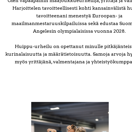
Olen vapaapainin maajoukkueurheilija, yrittäjä ja va
Harjoittelen tavoitteellisesti kohti kansainvälistä 
tavoitteenani menestyä Euroopan- ja
maailmanmestaruuskilpailuissa sekä edustaa Suo
Angelesin olympialaisissa vuonna 2028.
Huippu-urheilu on opettanut minulle pitkäjänteis
kurinalaisuutta ja määrätietoisuutta. Samoja arvoja 
myös yrittäjänä, valmentajana ja yhteistyökumppa