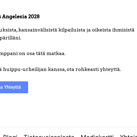
s Angelesia 2028
ista, kansainvälisistä kilpailuista ja oikeista ihmisistä
ärilläni.
mppani on osa tätä matkaa.
ä huippu-urheilijan kanssa, ota rohkeasti yhteyttä.
a Yhteyttä