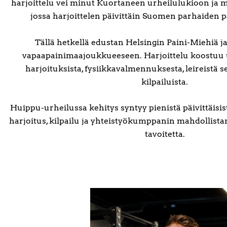
harjoittelu vei minut Kuortaneen urheilulukioon ja
jossa harjoittelen päivittäin Suomen parhaiden p
Tällä hetkellä edustan Helsingin Paini-Miehiä
vapaapainimaajoukkueeseen. Harjoittelu koostuu us
harjoituksista, fysiikkavalmennuksesta, leireistä s
kilpailuista.
Huippu-urheilussa kehitys syntyy pienistä päivittäisis
harjoitus, kilpailu ja yhteistyökumppanin mahdollista
tavoitetta.