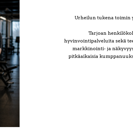
Urheilun tukena toimin 
Tarjoan henkilökoh
hyvinvointipalveluita sekä tee
markkinointi- ja näkyvyys
pitkäaikaisia kumppanuuksi