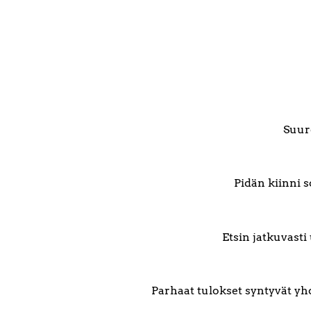
Suure
Pidän kiinni s
Etsin jatkuvasti
Parhaat tulokset syntyvät y