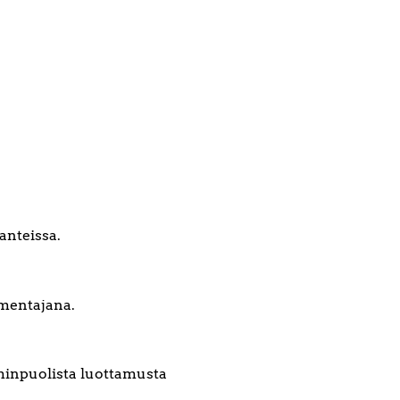
anteissa.
lmentajana.
minpuolista luottamusta