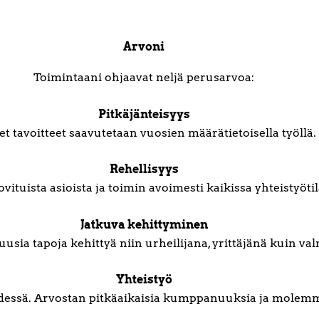
Arvoni
Toimintaani ohjaavat neljä perusarvoa:
Pitkäjänteisyys
t tavoitteet saavutetaan vuosien määrätietoisella työllä.
Rehellisyys
ovituista asioista ja toimin avoimesti kaikissa yhteistyötil
Jatkuva kehittyminen
 uusia tapoja kehittyä niin urheilijana, yrittäjänä kuin va
Yhteistyö
hdessä. Arvostan pitkäaikaisia kumppanuuksia ja molem