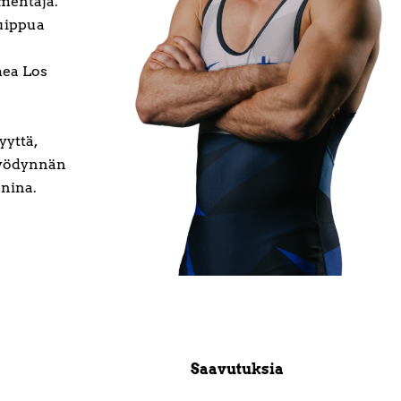
lmentaja.
huippua
mea Los
yyttä,
hyödynnän
nina.
Saavutuksia