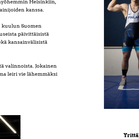
 myöhemmin Helsinkiin,
ainijoiden kanssa.
 ja kuulun Suomen
eista päivittäisistä
ekä kansainvälisistä
tä valinnoista. Jokainen
ma leiri vie lähemmäksi
Yritt