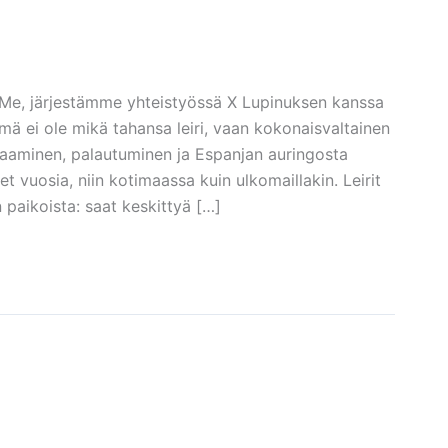
a! Me, järjestämme yhteistyössä X Lupinuksen kanssa
ä ei ole mikä tahansa leiri, vaan kokonaisvaltainen
naaminen, palautuminen ja Espanjan auringosta
t vuosia, niin kotimaassa kuin ulkomaillakin. Leirit
n paikoista: saat keskittyä […]