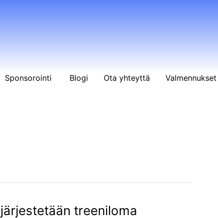
Sponsorointi
Blogi
Ota yhteyttä
Valmennukset 
 järjestetään treeniloma