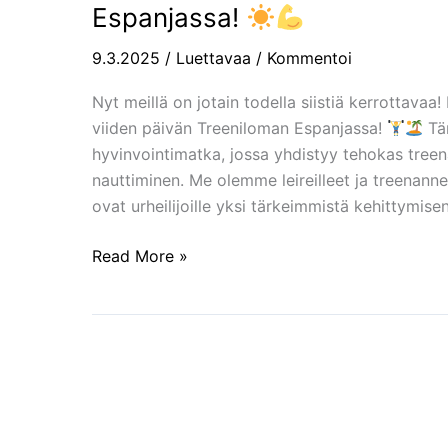
uutisia:
Espanjassa!
Me
järjestetään
9.3.2025
/
Luettavaa
/
Kommentoi
treeniloma
Nyt meillä on jotain todella siistiä kerrottava
Espanjassa!
viiden päivän Treeniloman Espanjassa!
Täm
hyvinvointimatka, jossa yhdistyy tehokas tree
nauttiminen. Me olemme leireilleet ja treenannee
ovat urheilijoille yksi tärkeimmistä kehittymise
Read More »