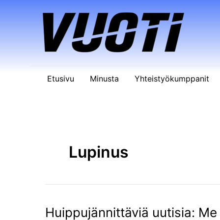
Siirry
sisältöön
Etusivu
Minusta
Yhteistyökumppanit
Lupinus
Huippujännittäviä uutisia: Me
Huippujännittäviä