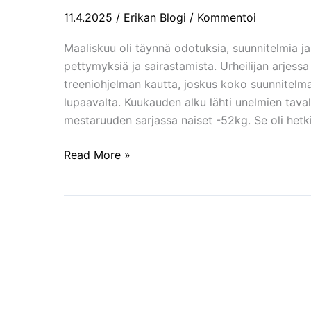
maaliskuu
11.4.2025
/
Erikan Blogi
/
Kommentoi
2025
Maaliskuu oli täynnä odotuksia, suunnitelmia j
pettymyksiä ja sairastamista. Urheilijan arjessa
treeniohjelman kautta, joskus koko suunnitelma
lupaavalta. Kuukauden alku lähti unelmien tavall
mestaruuden sarjassa naiset -52kg. Se oli hetki,
Read More »