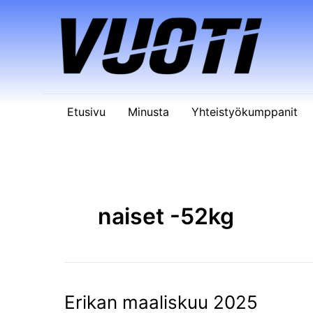
Siirry
sisältöön
Etusivu
Minusta
Yhteistyökumppanit
naiset -52kg
Erikan maaliskuu 2025
Erikan