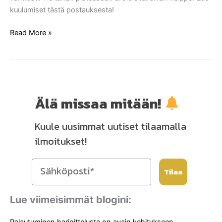
kuulumiset tästä postauksesta!
Read More »
Älä missaa mitään!
Kuule uusimmat uutiset tilaamalla
ilmoitukset!
Tilaa
Lue viimeisimmät blogini:
Palautuminen harjoittelusta on avain kehitykseen