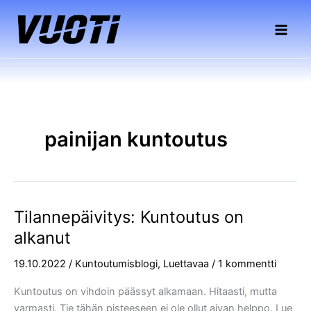
Siirry
sisältöön
painijan kuntoutus
Tilannepäivitys: Kuntoutus on
Tilannepäivitys:
Kuntoutus
alkanut
on
19.10.2022
/
Kuntoutumisblogi
,
Luettavaa
/
1 kommentti
alkanut
Kuntoutus on vihdoin päässyt alkamaan. Hitaasti, mutta
varmasti. Tie tähän pisteeseen ei ole ollut aivan helppo. Lue