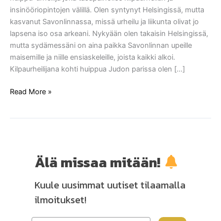
huippu-
insinööriopintojen välillä. Olen syntynyt Helsingissä, mutta
urheilija
kasvanut Savonlinnassa, missä urheilu ja liikunta olivat jo
lapsena iso osa arkeani. Nykyään olen takaisin Helsingissä,
mutta sydämessäni on aina paikka Savonlinnan upeille
maisemille ja niille ensiaskeleille, joista kaikki alkoi.
Kilpaurheilijana kohti huippua Judon parissa olen […]
Read More »
Älä missaa mitään!
Kuule uusimmat uutiset tilaamalla
ilmoitukset!