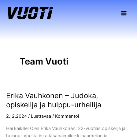
Siirry
sisältöön
Team Vuoti
Erika Vauhkonen – Judoka,
Erika
Vauhkonen
opiskelija ja huippu-urheilija
–
2.12.2024
/
Luettavaa
/
Kommentoi
Judoka,
opiskelija
Hei kaikille! Olen Erika Vauhkonen, 22-vuotias opiskelija ja
ja
huippu-urheilija joka tasapainoilee kilpaurheilun ja