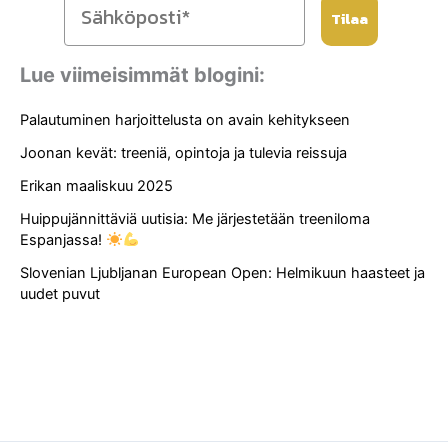
Tilaa
Lue viimeisimmät blogini:
Palautuminen harjoittelusta on avain kehitykseen
Joonan kevät: treeniä, opintoja ja tulevia reissuja
Erikan maaliskuu 2025
Huippujännittäviä uutisia: Me järjestetään treeniloma
Espanjassa!
Slovenian Ljubljanan European Open: Helmikuun haasteet ja
uudet puvut