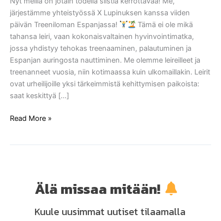
Nyt meillä on jotain todella siistiä kerrottavaa! Me,
järjestämme yhteistyössä X Lupinuksen kanssa viiden
päivän Treeniloman Espanjassa!
Tämä ei ole mikä
tahansa leiri, vaan kokonaisvaltainen hyvinvointimatka,
jossa yhdistyy tehokas treenaaminen, palautuminen ja
Espanjan auringosta nauttiminen. Me olemme leireilleet ja
treenanneet vuosia, niin kotimaassa kuin ulkomaillakin. Leirit
ovat urheilijoille yksi tärkeimmistä kehittymisen paikoista:
saat keskittyä […]
Read More »
Älä missaa mitään!
Kuule uusimmat uutiset tilaamalla