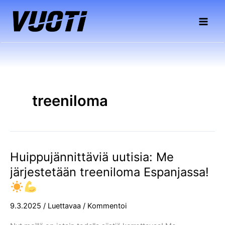
Siirry
sisältöön
treeniloma
Huippujännittäviä uutisia: Me
Huippujännittäviä
uutisia:
järjestetään treeniloma Espanjassa!
Me
järjestetään
treeniloma
9.3.2025
/
Luettavaa
/
Kommentoi
Espanjassa!