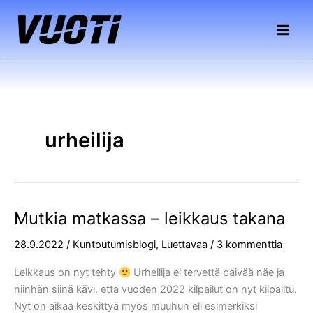
Siirry
sisältöön
urheilija
Mutkia matkassa – leikkaus takana
Mutkia
matkassa
28.9.2022
/
Kuntoutumisblogi
,
Luettavaa
/
3 kommenttia
–
leikkaus
Leikkaus on nyt tehty
Urheilija ei tervettä päivää näe ja
takana
niinhän siinä kävi, että vuoden 2022 kilpailut on nyt kilpailtu.
Nyt on aikaa keskittyä myös muuhun eli esimerkiksi