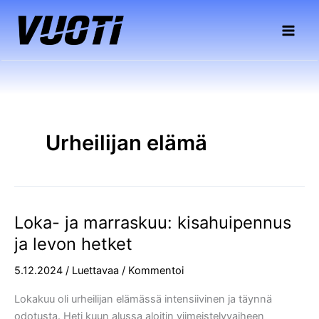
Siirry
sisältöön
Urheilijan elämä
Loka- ja marraskuu: kisahuipennus
Loka-
ja
ja levon hetket
marraskuu:
5.12.2024
/
Luettavaa
/
Kommentoi
kisahuipennus
ja
Lokakuu oli urheilijan elämässä intensiivinen ja täynnä
levon
odotusta. Heti kuun alussa aloitin viimeistelyvaiheen