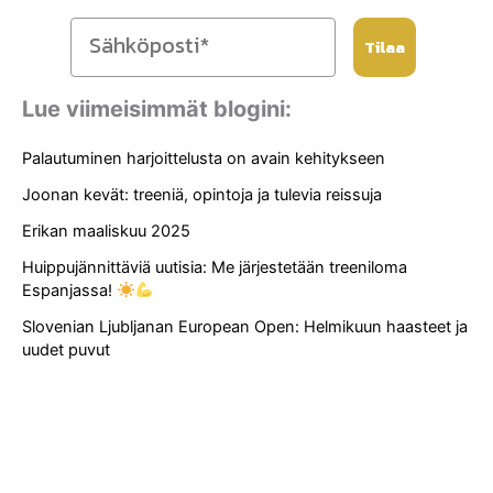
Tilaa
Lue viimeisimmät blogini:
Palautuminen harjoittelusta on avain kehitykseen
Joonan kevät: treeniä, opintoja ja tulevia reissuja
Erikan maaliskuu 2025
Huippujännittäviä uutisia: Me järjestetään treeniloma
Espanjassa!
Slovenian Ljubljanan European Open: Helmikuun haasteet ja
uudet puvut