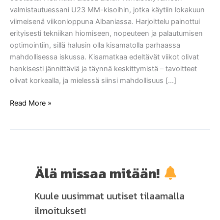
hetket
valmistautuessani U23 MM-kisoihin, jotka käytiin lokakuun
viimeisenä viikonloppuna Albaniassa. Harjoittelu painottui
erityisesti tekniikan hiomiseen, nopeuteen ja palautumisen
optimointiin, sillä halusin olla kisamatolla parhaassa
mahdollisessa iskussa. Kisamatkaa edeltävät viikot olivat
henkisesti jännittäviä ja täynnä keskittymistä – tavoitteet
olivat korkealla, ja mielessä siinsi mahdollisuus […]
Read More »
Älä missaa mitään!
Kuule uusimmat uutiset tilaamalla
ilmoitukset!