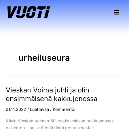
Siirry
sisältöön
urheiluseura
Vieskan Voima juhli ja olin
Vieskan
Voima
ensimmäisenä kakkujonossa
juhli
21.11.2022
/
Luettavaa
/
Kommentoi
ja
olin
Kävin Vieskan Voiman 50-vuotisjuhlassa pokkaamassa
ensimmäisenä
palkinnon. Lue siitä lisää tästä postauksesta!