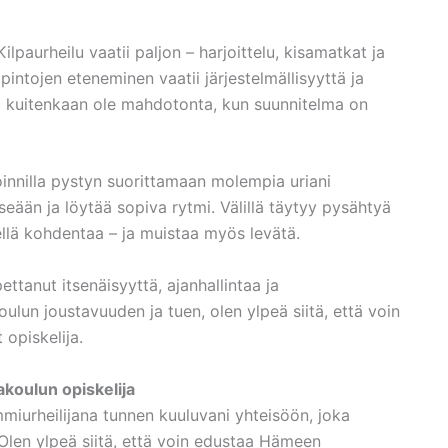
Kilpaurheilu vaatii paljon – harjoittelu, kisamatkat ja
pintojen eteneminen vaatii järjestelmällisyyttä ja
i kuitenkaan ole mahdotonta, kun suunnitelma on
soinnilla pystyn suorittamaan molempia uriani
ään ja löytää sopiva rytmi. Välillä täytyy pysähtyä
kellä kohdentaa – ja muistaa myös levätä.
ttanut itsenäisyyttä, ajanhallintaa ja
ulun joustavuuden ja tuen, olen ylpeä siitä, että voin
 opiskelija.
akoulun opiskelija
iurheilijana tunnen kuuluvani yhteisöön, joka
 Olen ylpeä siitä, että voin edustaa Hämeen