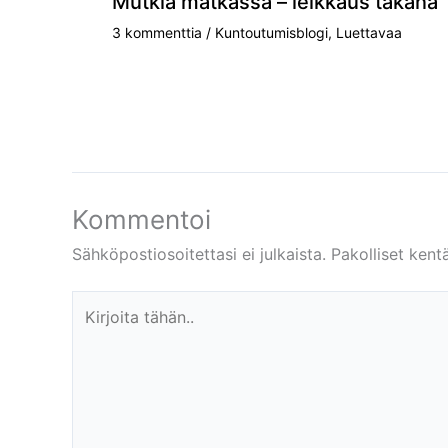
Mutkia matkassa – leikkaus takana
3 kommenttia
/
Kuntoutumisblogi
,
Luettavaa
Kommentoi
Sähköpostiosoitettasi ei julkaista.
Pakolliset kent
Kirjoita
tähän..