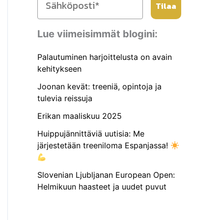
Tilaa
Lue viimeisimmät blogini:
Palautuminen harjoittelusta on avain
kehitykseen
Joonan kevät: treeniä, opintoja ja
tulevia reissuja
Erikan maaliskuu 2025
Huippujännittäviä uutisia: Me
järjestetään treeniloma Espanjassa!
Slovenian Ljubljanan European Open:
Helmikuun haasteet ja uudet puvut