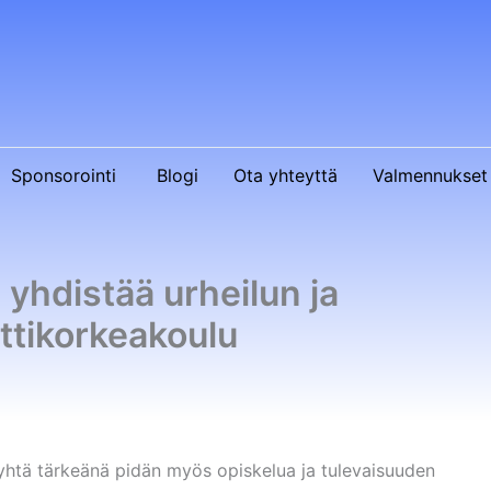
Sponsorointi
Blogi
Ota yhteyttä
Valmennukset 
yhdistää urheilun ja
tikorkeakoulu
a yhtä tärkeänä pidän myös opiskelua ja tulevaisuuden