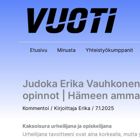
Siirry
sisältöön
Etusivu
Minusta
Yhteistyökumppanit
Judoka Erika Vauhkonen 
opinnot | Hämeen ammat
Kommentoi
/ Kirjoittaja
Erika
/
7.1.2025
Kaksoisura urheilijana ja opiskelijana
Urheilijana tavoitteeni ovat aina korkealla, mutt