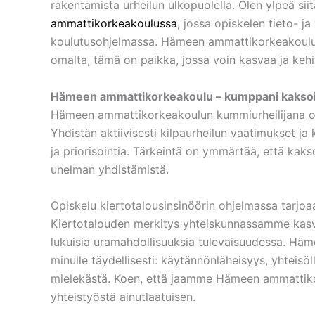
rakentamista urheilun ulkopuolella. Olen ylpeä si
ammattikorkeakoulussa
, jossa opiskelen tieto- ja
koulutusohjelmassa. Hämeen ammattikorkeakoulu t
omalta, tämä on paikka, jossa voin kasvaa ja kehi
Hämeen ammattikorkeakoulu – kumppani kaksoi
Hämeen ammattikorkeakoulun kummiurheilijana ol
Yhdistän aktiivisesti kilpaurheilun vaatimukset ja
ja priorisointia. Tärkeintä on ymmärtää, että kak
unelman yhdistämistä.
Opiskelu kiertotalousinsinöörin ohjelmassa tarjoaa
Kiertotalouden merkitys yhteiskunnassamme kasvaa
lukuisia uramahdollisuuksia tulevaisuudessa. Häm
minulle täydellisesti: käytännönläheisyys, yhteisö
mielekästä. Koen, että jaamme Hämeen ammattiko
yhteistyöstä ainutlaatuisen.