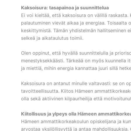
Kaksoisura: tasapainoa ja suunnittelua
Ei voi kieltää, että kaksoisura on välillä raskasta. 
palautuminen vievät aikaa ja energiaa. Toisaalta o
keskittymistä. Tämän yhdistelmän hallitseminen e
selkeä ja aikataulutus toimii.
Olen oppinut, että hyvällä suunnittelulla ja priori
menestyksekkäästi. Tärkeää on myös kuunnella itse
ja miettiä, mihin energia kannattaa juuri sillä het
Kaksoisura on antanut minulle valtavasti: se on ope
tavoitteellisuutta. Kiitos Hämeen ammattikorkeako
olla sekä aktiivinen kilpaurheilija että motivoitunut
Kiitollisuus ja ylpeys olla Hämeen ammattikorke
Hämeen ammattikorkeakoulun opiskelijana ja kumm
arvostaa yksilöllisyyttä ja antaa mahdollisuuksia.