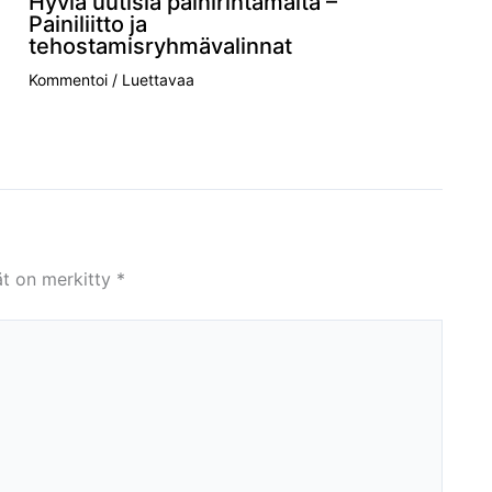
Hyviä uutisia painirintamalta –
Painiliitto ja
tehostamisryhmävalinnat
Kommentoi
/
Luettavaa
ät on merkitty
*