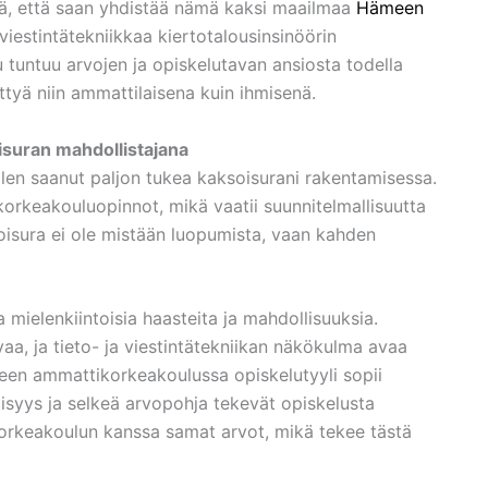
itä, että saan yhdistää nämä kaksi maailmaa
Hämeen
 viestintätekniikkaa kiertotalousinsinöörin
untuu arvojen ja opiskelutavan ansiosta todella
ttyä niin ammattilaisena kuin ihmisenä.
suran mahdollistajana
en saanut paljon tukea kaksoisurani rakentamisessa.
 korkeakouluopinnot, mikä vaatii suunnitelmallisuutta
soisura ei ole mistään luopumista, vaan kahden
 mielenkiintoisia haasteita ja mahdollisuuksia.
, ja tieto- ja viestintätekniikan näkökulma avaa
een ammattikorkeakoulussa opiskelutyyli sopii
llisyys ja selkeä arvopohja tekevät opiskelusta
rkeakoulun kanssa samat arvot, mikä tekee tästä