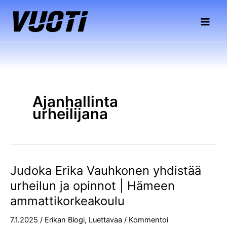
Siirry
sisältöön
Ajanhallinta
urheilijana
Judoka Erika Vauhkonen yhdistää
Judoka
Erika
urheilun ja opinnot | Hämeen
Vauhkonen
ammattikorkeakoulu
yhdistää
urheilun
7.1.2025
/
Erikan Blogi
,
Luettavaa
/
Kommentoi