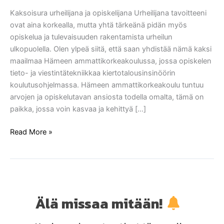
ja
Kaksoisura urheilijana ja opiskelijana Urheilijana tavoitteeni
opinnot
ovat aina korkealla, mutta yhtä tärkeänä pidän myös
|
opiskelua ja tulevaisuuden rakentamista urheilun
Hämeen
ulkopuolella. Olen ylpeä siitä, että saan yhdistää nämä kaksi
ammattikorkeakoulu
maailmaa Hämeen ammattikorkeakoulussa, jossa opiskelen
tieto- ja viestintätekniikkaa kiertotalousinsinöörin
koulutusohjelmassa. Hämeen ammattikorkeakoulu tuntuu
arvojen ja opiskelutavan ansiosta todella omalta, tämä on
paikka, jossa voin kasvaa ja kehittyä […]
Read More »
Älä missaa mitään!