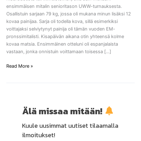
Prix
ensimmäisen mitalin senioritason UWW-turnauksesta.
pronssia
Osallistuin sarjaan 79 kg, jossa oli mukana minun lisäksi 12
kovaa painijaa. Sarja oli todella kova, sillä esimerkiksi
voittajaksi selviytynyt painija oli tämän vuoden EM-
pronssimitalisti. Kisapäivän aikana otin yhteensä kolme
kovaa matsia. Ensimmäinen otteluni oli espanjalaista
vastaan, jonka onnistuin voittamaan toisessa […]
Read More »
Älä missaa mitään!
Kuule uusimmat uutiset tilaamalla
ilmoitukset!