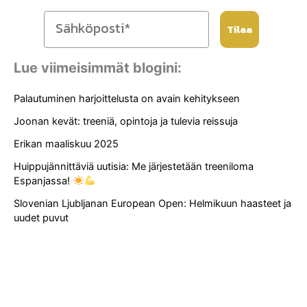
Tilaa
Lue viimeisimmät blogini:
Palautuminen harjoittelusta on avain kehitykseen
Joonan kevät: treeniä, opintoja ja tulevia reissuja
Erikan maaliskuu 2025
Huippujännittäviä uutisia: Me järjestetään treeniloma
Espanjassa!
Slovenian Ljubljanan European Open: Helmikuun haasteet ja
uudet puvut