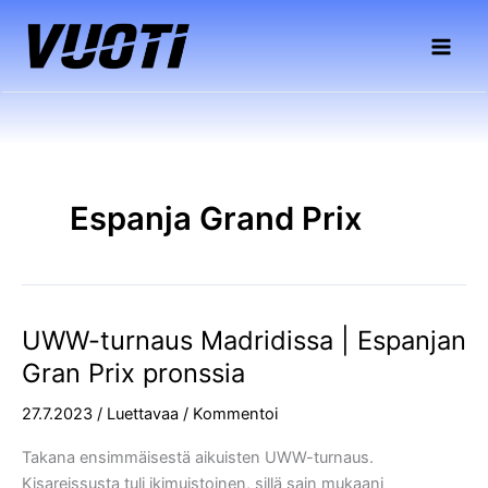
Siirry
sisältöön
Espanja Grand Prix
UWW-turnaus Madridissa | Espanjan
UWW-
turnaus
Gran Prix pronssia
Madridissa
27.7.2023
/
Luettavaa
/
Kommentoi
|
Espanjan
Takana ensimmäisestä aikuisten UWW-turnaus.
Gran
Kisareissusta tuli ikimuistoinen, sillä sain mukaani