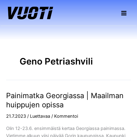
Siirry
sisältöön
Geno Petriashvili
Painimatka Georgiassa | Maailman
Painimatka
Georgiassa
huippujen opissa
|
21.7.2023
/
Luettavaa
/
Kommentoi
Maailman
huippujen
Olin 12-23.6. ensimmäistä kertaa Georgiassa painimassa.
opissa
Vietimme alkuun viisi päivää Gorin kaupungissa. Kaupunki