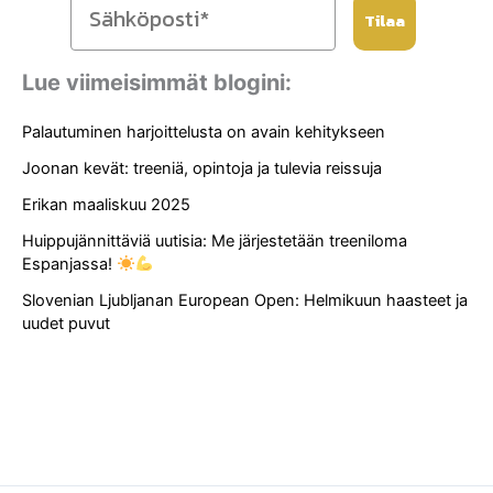
Tilaa
Lue viimeisimmät blogini:
Palautuminen harjoittelusta on avain kehitykseen
Joonan kevät: treeniä, opintoja ja tulevia reissuja
Erikan maaliskuu 2025
Huippujännittäviä uutisia: Me järjestetään treeniloma
Espanjassa!
Slovenian Ljubljanan European Open: Helmikuun haasteet ja
uudet puvut