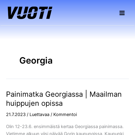
Siirry
sisältöön
Georgia
Painimatka Georgiassa | Maailman
Painimatka
Georgiassa
huippujen opissa
|
21.7.2023
/
Luettavaa
/
Kommentoi
Maailman
huippujen
Olin 12-23.6. ensimmäistä kertaa Georgiassa painimassa.
opissa
Vietimme alkuun viisi päivää Gorin kaupungissa. Kaupunki