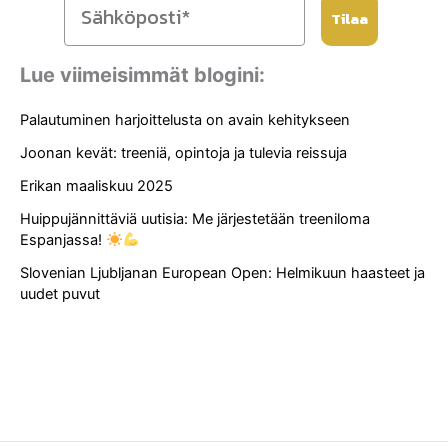
Tilaa
Lue viimeisimmät blogini:
Palautuminen harjoittelusta on avain kehitykseen
Joonan kevät: treeniä, opintoja ja tulevia reissuja
Erikan maaliskuu 2025
Huippujännittäviä uutisia: Me järjestetään treeniloma
Espanjassa!
Slovenian Ljubljanan European Open: Helmikuun haasteet ja
uudet puvut