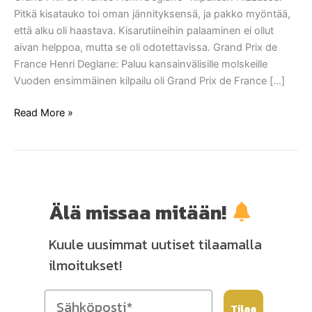
harjoitusleiri
Pitkä kisatauko toi oman jännityksensä, ja pakko myöntää,
INSEPissä
että alku oli haastava. Kisarutiineihin palaaminen ei ollut
aivan helppoa, mutta se oli odotettavissa. Grand Prix de
France Henri Deglane: Paluu kansainvälisille molskeille
Vuoden ensimmäinen kilpailu oli Grand Prix de France […]
Read More »
Älä missaa mitään!
Kuule uusimmat uutiset tilaamalla
ilmoitukset!
Tilaa