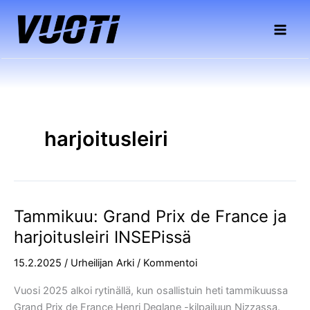
Siirry
sisältöön
harjoitusleiri
Tammikuu: Grand Prix de France ja
Tammikuu:
Grand
harjoitusleiri INSEPissä
Prix
15.2.2025
/
Urheilijan Arki
/
Kommentoi
de
France
Vuosi 2025 alkoi rytinällä, kun osallistuin heti tammikuussa
ja
Grand Prix de France Henri Deglane -kilpailuun Nizzassa.