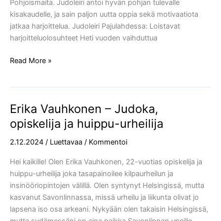
Pohjoismaita. Judoleiri antoi hyvän pohjan tulevalle
kisakaudelle, ja sain paljon uutta oppia sekä motivaatiota
jatkaa harjoittelua. Judoleiri Pajulahdessa: Loistavat
harjoitteluolosuhteet Heti vuoden vaihduttua
Read More »
Erika Vauhkonen – Judoka,
Erika
Vauhkonen
opiskelija ja huippu-urheilija
–
2.12.2024
/
Luettavaa
/
Kommentoi
Judoka,
opiskelija
Hei kaikille! Olen Erika Vauhkonen, 22-vuotias opiskelija ja
ja
huippu-urheilija joka tasapainoilee kilpaurheilun ja
huippu-
insinööriopintojen välillä. Olen syntynyt Helsingissä, mutta
urheilija
kasvanut Savonlinnassa, missä urheilu ja liikunta olivat jo
lapsena iso osa arkeani. Nykyään olen takaisin Helsingissä,