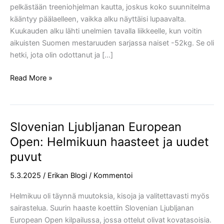
pelkästään treeniohjelman kautta, joskus koko suunnitelma
kääntyy päälaelleen, vaikka alku näyttäisi lupaavalta.
Kuukauden alku lähti unelmien tavalla liikkeelle, kun voitin
aikuisten Suomen mestaruuden sarjassa naiset -52kg. Se oli
hetki, jota olin odottanut ja […]
Read More »
Slovenian Ljubljanan European
Slovenian
Ljubljanan
Open: Helmikuun haasteet ja uudet
European
puvut
Open:
Helmikuun
5.3.2025
/
Erikan Blogi
/
Kommentoi
haasteet
Helmikuu oli täynnä muutoksia, kisoja ja valitettavasti myös
ja
sairastelua. Suurin haaste koettiin Slovenian Ljubljanan
uudet
European Open kilpailussa, jossa ottelut olivat kovatasoisia.
puvut