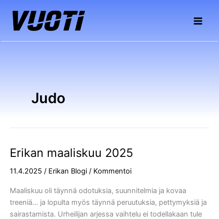
Siirry
sisältöön
Judo
Erikan maaliskuu 2025
Erikan
maaliskuu
11.4.2025
/
Erikan Blogi
/
Kommentoi
2025
Maaliskuu oli täynnä odotuksia, suunnitelmia ja kovaa
treeniä… ja lopulta myös täynnä peruutuksia, pettymyksiä ja
sairastamista. Urheilijan arjessa vaihtelu ei todellakaan tule