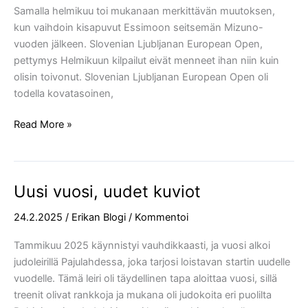
Samalla helmikuu toi mukanaan merkittävän muutoksen,
kun vaihdoin kisapuvut Essimoon seitsemän Mizuno-
vuoden jälkeen. Slovenian Ljubljanan European Open,
pettymys Helmikuun kilpailut eivät menneet ihan niin kuin
olisin toivonut. Slovenian Ljubljanan European Open oli
todella kovatasoinen,
Read More »
Uusi vuosi, uudet kuviot
Uusi
vuosi,
24.2.2025
/
Erikan Blogi
/
Kommentoi
uudet
kuviot
Tammikuu 2025 käynnistyi vauhdikkaasti, ja vuosi alkoi
judoleirillä Pajulahdessa, joka tarjosi loistavan startin uudelle
vuodelle. Tämä leiri oli täydellinen tapa aloittaa vuosi, sillä
treenit olivat rankkoja ja mukana oli judokoita eri puolilta