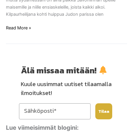
mutta sydämessäni on aina paikka Savonlinnan upeille
maisemille ja niille ensiaskeleille, joista kaikki alkoi.
Kilpaurheilijana kohti huippua Judon parissa olen
Read More »
Älä missaa mitään!
Kuule uusimmat uutiset tilaamalla
ilmoitukset!
Tilaa
Lue viimeisimmät blogini: