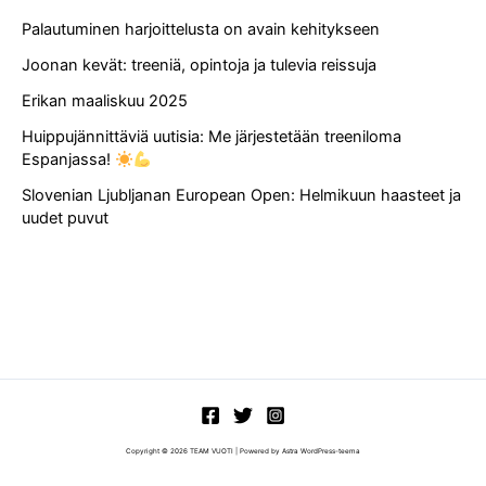
Palautuminen harjoittelusta on avain kehitykseen
Joonan kevät: treeniä, opintoja ja tulevia reissuja
Erikan maaliskuu 2025
Huippujännittäviä uutisia: Me järjestetään treeniloma
Espanjassa!
Slovenian Ljubljanan European Open: Helmikuun haasteet ja
uudet puvut
Copyright © 2026 TEAM VUOTI | Powered by
Astra WordPress-teema