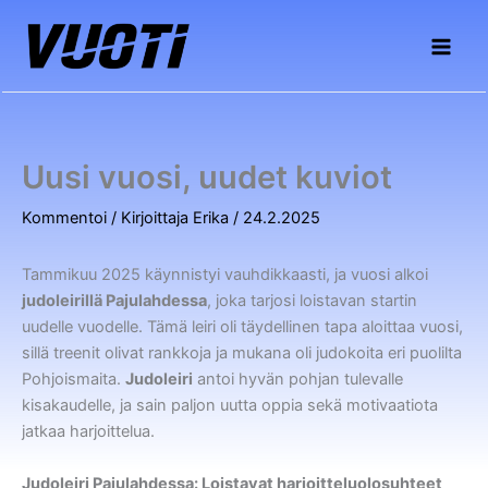
Siirry
sisältöön
Uusi vuosi, uudet kuviot
Kommentoi
/ Kirjoittaja
Erika
/
24.2.2025
Tammikuu 2025 käynnistyi vauhdikkaasti, ja vuosi alkoi
judoleirillä Pajulahdessa
, joka tarjosi loistavan startin
uudelle vuodelle. Tämä leiri oli täydellinen tapa aloittaa vuosi,
sillä treenit olivat rankkoja ja mukana oli judokoita eri puolilta
Pohjoismaita.
Judoleiri
antoi hyvän pohjan tulevalle
kisakaudelle, ja sain paljon uutta oppia sekä motivaatiota
jatkaa harjoittelua.
Judoleiri Pajulahdessa: Loistavat harjoitteluolosuhteet