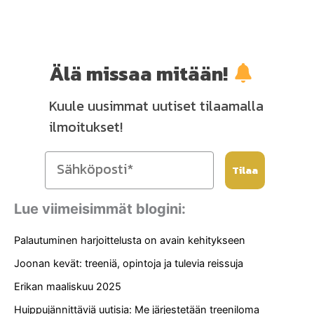
Älä missaa mitään!
Kuule uusimmat uutiset tilaamalla
ilmoitukset!
Tilaa
Lue viimeisimmät blogini:
Palautuminen harjoittelusta on avain kehitykseen
Joonan kevät: treeniä, opintoja ja tulevia reissuja
Erikan maaliskuu 2025
Huippujännittäviä uutisia: Me järjestetään treeniloma