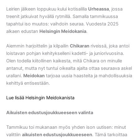
Leirien jälkeen loppukuu kului kotisalilla
Urheassa
, jossa
treenit jatkuivat hyvällä rytmillä. Samalla tammikuussa
tapahtui iso muutos: vaihdoin seuraa. Vuodesta 2025
alkaen edustan
Helsingin Meidokania
.
Aiemmin harjoittelin ja kilpailin
Chikaran
riveissä, joka antoi
loistavan pohjan kehitykselleni kadetti- ja juniorivuosina.
Olen todella kiitollinen kaikesta, mitä Chikara on minulle
antanut, mutta nyt tuntui oikealta ajalta ottaa seuraava askel
urallani.
Meidokan
tarjoaa uusia haasteita ja mahdollisuuksia
kehittyä entisestään.
Lue lisää Helsingin Meidokanista
Aikuisten edustusjoukkueeseen valinta
Tammikuu toi mukanaan myös yhden ison uutisen: minut
valittiin
aikuisten edustusjoukkueeseen
. Tämä tarkoittaa