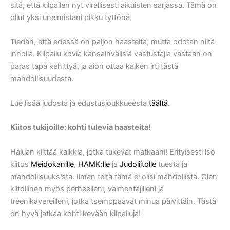
sitä, että kilpailen nyt virallisesti aikuisten sarjassa. Tämä on
ollut yksi unelmistani pikku tyttönä.
Tiedän, että edessä on paljon haasteita, mutta odotan niitä
innolla. Kilpailu kovia kansainvälisiä vastustajia vastaan on
paras tapa kehittyä, ja aion ottaa kaiken irti tästä
mahdollisuudesta.
Lue lisää judosta ja edustusjoukkueesta
täältä
.
Kiitos tukijoille: kohti tulevia haasteita!
Haluan kiittää kaikkia, jotka tukevat matkaani! Erityisesti iso
kiitos
Meidokanille
,
HAMK:lle
ja
Judoliitolle
tuesta ja
mahdollisuuksista. Ilman teitä tämä ei olisi mahdollista. Olen
kiitollinen myös perheelleni, valmentajilleni ja
treenikavereilleni, jotka tsemppaavat minua päivittäin. Tästä
on hyvä jatkaa kohti kevään kilpailuja!