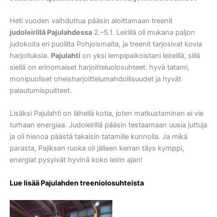
Heti vuoden vaihduttua pääsin aloittamaan treenit
judoleirillä Pajulahdessa
2.–5.1. Leirillä oli mukana paljon
judokoita eri puolilta Pohjoismaita, ja treenit tarjosivat kovia
harjoituksia.
Pajulahti
on yksi lempipaikoistani leireillä, sillä
siellä on erinomaiset harjoitteluolosuhteet: hyvä tatami,
monipuoliset oheisharjoittelumahdollisuudet ja hyvät
palautumispuitteet.
Lisäksi Pajulahti on lähellä kotia, joten matkustaminen ei vie
turhaan energiaa. Judoleirillä pääsin testaamaan uusia juttuja
ja oli hienoa päästä takaisin tatamille kunnolla. Ja mikä
parasta, Pajiksen ruoka oli jälleen kerran täys kymppi,
energiat pysyivät hyvinä koko leirin ajan!
Lue lisää Pajulahden treeniolosuhteista