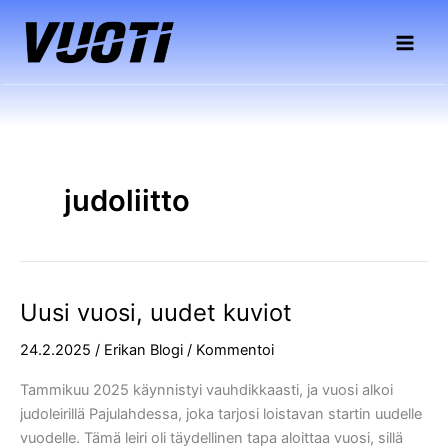
Siirry
sisältöön
judoliitto
Uusi vuosi, uudet kuviot
Uusi
vuosi,
24.2.2025
/
Erikan Blogi
/
Kommentoi
uudet
kuviot
Tammikuu 2025 käynnistyi vauhdikkaasti, ja vuosi alkoi
judoleirillä Pajulahdessa, joka tarjosi loistavan startin uudelle
vuodelle. Tämä leiri oli täydellinen tapa aloittaa vuosi, sillä