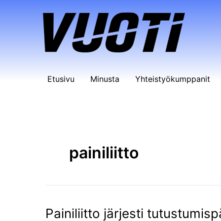
Siirry
sisältöön
Etusivu
Minusta
Yhteistyökumppanit
painiliitto
Painiliitto järjesti tutustu
Painiliitto