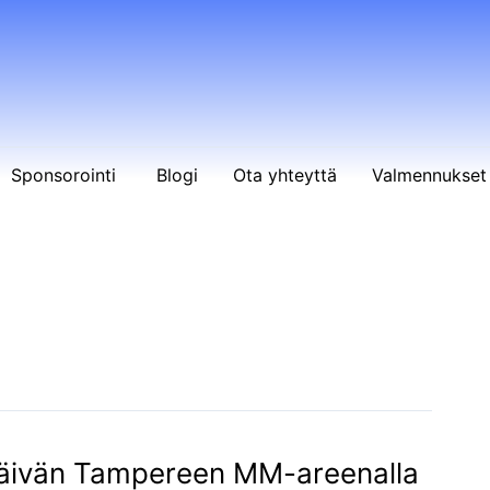
Sponsorointi
Blogi
Ota yhteyttä
Valmennukset 
mispäivän Tampereen MM-areenalla