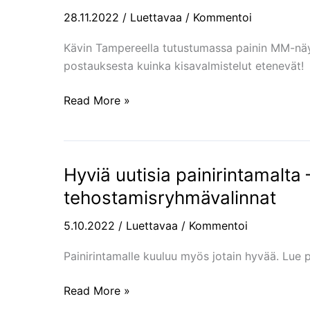
järjesti
28.11.2022
/
Luettavaa
/
Kommentoi
tutustumispäivän
Tampereen
Kävin Tampereella tutustumassa painin MM-näy
MM-
postauksesta kuinka kisavalmistelut etenevät!
areenalla
Read More »
Hyviä uutisia painirintamalta – 
Hyviä
uutisia
tehostamisryhmävalinnat
painirintamalta
–
5.10.2022
/
Luettavaa
/
Kommentoi
Painiliitto
Painirintamalle kuuluu myös jotain hyvää. Lue p
ja
tehostamisryhmävalinnat
Read More »