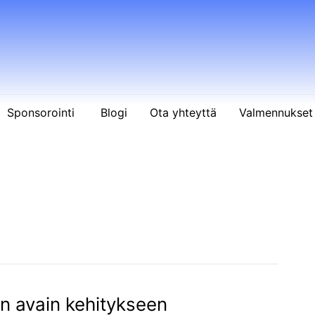
Sponsorointi
Blogi
Ota yhteyttä
Valmennukset 
on avain kehitykseen