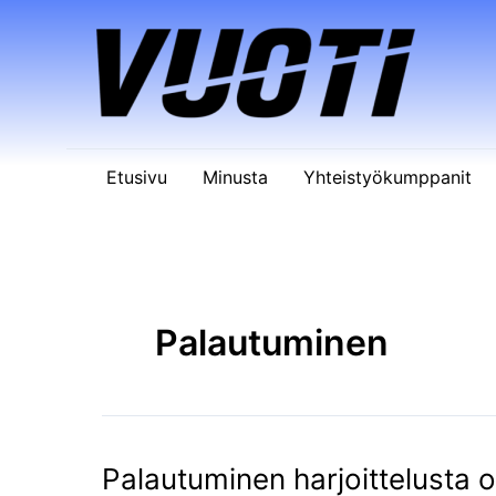
Siirry
sisältöön
Etusivu
Minusta
Yhteistyökumppanit
Palautuminen
Palautuminen harjoittelusta 
Palautuminen