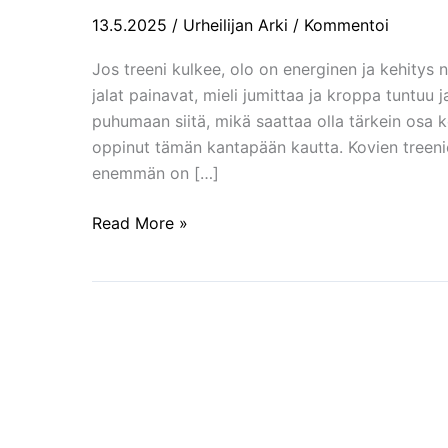
harjoittelusta
13.5.2025
/
Urheilijan Arki
/
Kommentoi
on
avain
Jos treeni kulkee, olo on energinen ja kehitys n
kehitykseen
jalat painavat, mieli jumittaa ja kroppa tuntuu
puhumaan siitä, mikä saattaa olla tärkein osa ke
oppinut tämän kantapään kautta. Kovien treenien
enemmän on […]
Read More »