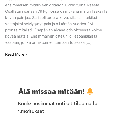
Prix
ensimmäisen mitalin senioritason UWW-turnauksesta.
pronssia
Osallistuin sarjaan 79 kg, jossa oli mukana minun lisäksi 12
kovaa painijaa. Sarja oli todella kova, sillä esimerkiksi
voittajaksi selviytynyt painija oli tämän vuoden EM-
pronssimitalisti. Kisapäivän aikana otin yhteensä kolme
kovaa matsia. Ensimmäinen otteluni oli espanjalaista
vastaan, jonka onnistuin voittamaan toisessa […]
Read More »
Älä missaa mitään!
Kuule uusimmat uutiset tilaamalla
ilmoitukset!