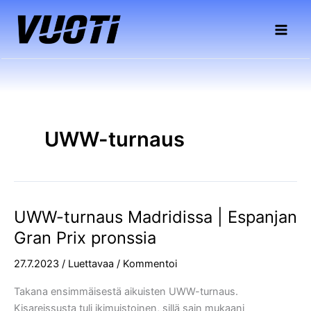
Siirry
sisältöön
UWW-turnaus
UWW-turnaus Madridissa | Espanjan
UWW-
turnaus
Gran Prix pronssia
Madridissa
27.7.2023
/
Luettavaa
/
Kommentoi
|
Espanjan
Takana ensimmäisestä aikuisten UWW-turnaus.
Gran
Kisareissusta tuli ikimuistoinen, sillä sain mukaani