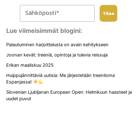
Tilaa
Lue viimeisimmät blogini:
Palautuminen harjoittelusta on avain kehitykseen
Joonan kevät: treeniä, opintoja ja tulevia reissuja
Erikan maaliskuu 2025
Huippujännittäviä uutisia: Me järjestetään treeniloma
Espanjassa!
Slovenian Ljubljanan European Open: Helmikuun haasteet ja
uudet puvut