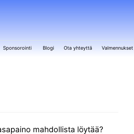
Sponsorointi
Blogi
Ota yhteyttä
Valmennukset 
tasapaino mahdollista löytää?