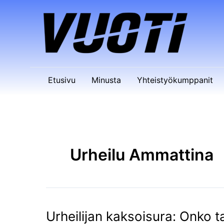
Siirry
sisältöön
Etusivu
Minusta
Yhteistyökumppanit
Urheilu Ammattina
Urheilijan kaksoisura: Onko 
Urheilijan