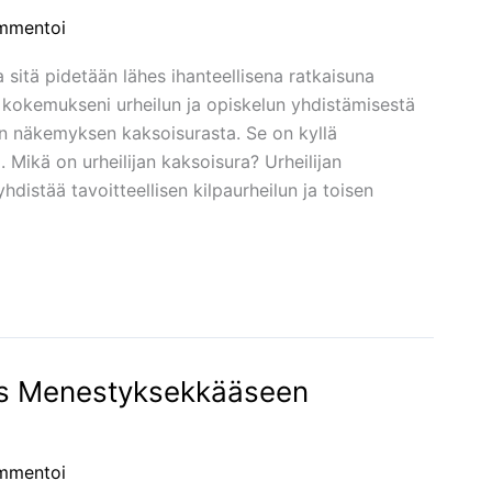
mmentoi
a sitä pidetään lähes ihanteellisena ratkaisuna
 kokemukseni urheilun ja opiskelun yhdistämisestä
sen näkemyksen kaksoisurasta. Se on kyllä
. Mikä on urheilijan kaksoisura? Urheilijan
yhdistää tavoitteellisen kilpaurheilun ja toisen
as Menestyksekkääseen
mmentoi