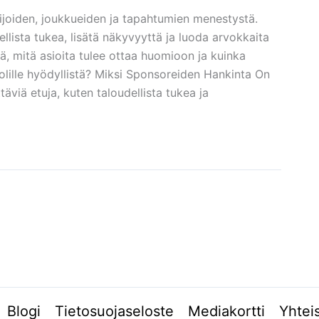
ijoiden, joukkueiden ja tapahtumien menestystä.
llista tukea, lisätä näkyvyyttä ja luoda arvokkaita
ä, mitä asioita tulee ottaa huomioon ja kuinka
lille hyödyllistä? Miksi Sponsoreiden Hankinta On
viä etuja, kuten taloudellista tukea ja
Blogi
Tietosuojaseloste
Mediakortti
Yhtei