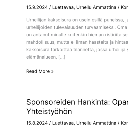
kaksoisura:
15.9.2024
/
Luettavaa
,
Urheilu Ammattina
/
Ko
Onko
tasapaino
Urheilijan kaksoisura on usein esillä puheissa, j
mahdollista
urheilijoiden tulevaisuuden turvaamiseksi. Oma
löytää?
on antanut minulle kuitenkin hieman ristiriitai
mahdollisuus, mutta ei ilman haasteita ja hintaa
kaksoisura tarkoittaa tilannetta, jossa urheilija 
elämänalueen, […]
Read More »
Sponsoreiden Hankinta: Op
Sponsoreiden
Hankinta:
Yhteistyöhön
Opas
Menestyksekkääseen
15.8.2024
/
Luettavaa
,
Urheilu Ammattina
/
Ko