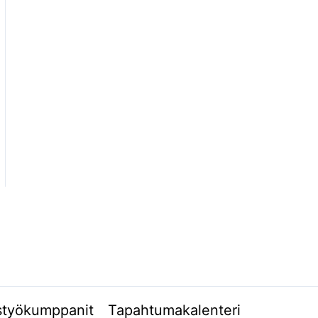
styökumppanit
Tapahtumakalenteri