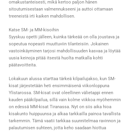
omakustanteisesti, mikä kertoo paljon hänen
sitoutumisestaan valmennukseeni ja auttoi ottamaan
treeneistä irti kaiken mahdollisen.
Katse SM- ja MM-kisoihin
Syyskuu opetti jälleen, kuinka tärkeää on olla joustava ja
sopeutua nopeasti muuttuviin tilanteisiin. Jokainen
vastoinkäyminen tarjosi mahdollisuuden kasvaa ja löytää
uusia keinoja pitää itsestä huolta matkalla kohti
päätavoitteita.
Lokakuun alussa starttaa tärkeä kilpailujakso, kun SM-
kisat järjestetään heti ensimmäisenä viikonloppuna
Ylistarossa. SM-kisat ovat oleellinen välietappi ennen
kauden pääkilpailua, sillä vain kolme viikkoa myöhemmin
on edessä MM-kisat Tiranassa. Nyt on siis aika hioa
kisakunto huippuunsa ja alkaa tarkkailla painoa tavallista
tarkemmin. Tämä vaatii tarkkaa suunnitelmaa ravinnon ja
palautumisen suhteen, jotta keho saadaan hiottua