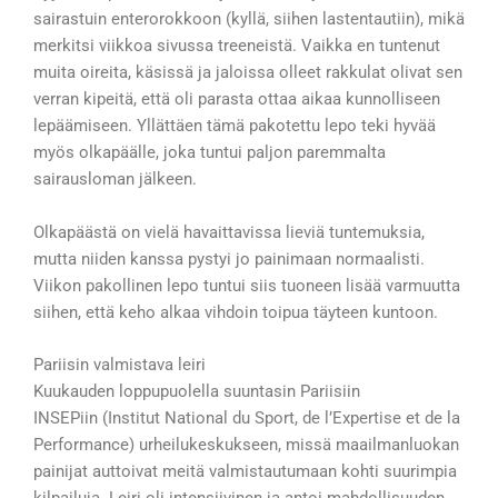
sairastuin enterorokkoon (kyllä, siihen lastentautiin), mikä
merkitsi viikkoa sivussa treeneistä. Vaikka en tuntenut
muita oireita, käsissä ja jaloissa olleet rakkulat olivat sen
verran kipeitä, että oli parasta ottaa aikaa kunnolliseen
lepäämiseen. Yllättäen tämä pakotettu lepo teki hyvää
myös olkapäälle, joka tuntui paljon paremmalta
sairausloman jälkeen.
Olkapäästä on vielä havaittavissa lieviä tuntemuksia,
mutta niiden kanssa pystyi jo painimaan normaalisti.
Viikon pakollinen lepo tuntui siis tuoneen lisää varmuutta
siihen, että keho alkaa vihdoin toipua täyteen kuntoon.
Pariisin valmistava leiri
Kuukauden loppupuolella suuntasin Pariisiin
INSEPiin
(Institut National du Sport, de l’Expertise et de la
Performance) urheilukeskukseen, missä maailmanluokan
painijat auttoivat meitä valmistautumaan kohti suurimpia