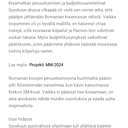
Kisamatkan peruuntuminen ja budjettisuunnitelmat
Syyskuun alussa olkapää oli vielä sen verran arka, että
päädyin jättämään Romanian kisareissun välistä. Vaikka
toipuminen oli jo hyvällä mallilla, en halunnut ottaa
riskejä, sillä seuraavat kilpailut ja Pariisin leiri odottivat
nurkan takana. Myös budjettikysymykset vaikuttivat
päätökseen,
joten päätimme yhdessä säästää resursseja
tulevia kilpailuja varten.
Lue myös:
Projekti MM-2024
Romanian kisojen peruuntumisesta huolimatta pääsin
silti fiilistelemään tunnelmaa, kun kävin katsomassa
Krekon SM-kisat. Vaikka ei päässyt itse kisaamaan, on
aina arvokasta nähdä muiden suorituksia ja saada uutta
inspiraatiota.
Uusi hidaste
Syyskuun puolivälissä ohjelmaan tuli yllättävä käänne: