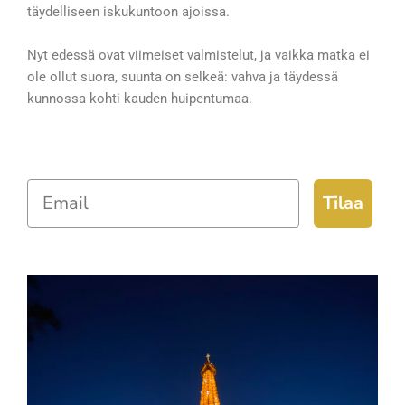
täydelliseen iskukuntoon ajoissa.
Nyt edessä ovat viimeiset valmistelut, ja vaikka matka ei
ole ollut suora, suunta on selkeä: vahva ja täydessä
kunnossa kohti kauden huipentumaa.
Email
Tilaa