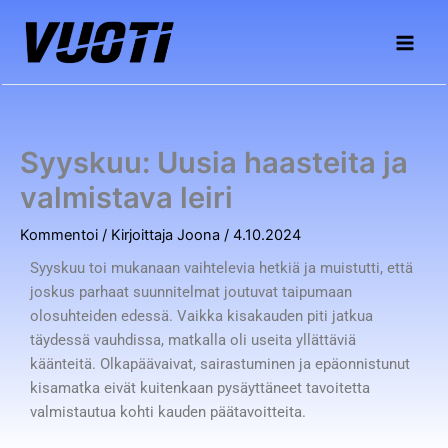
Siirry
sisältöön
Syyskuu: Uusia haasteita ja
valmistava leiri
Kommentoi
/ Kirjoittaja
Joona
/
4.10.2024
Syyskuu toi mukanaan vaihtelevia hetkiä ja muistutti, että
joskus parhaat suunnitelmat joutuvat taipumaan
olosuhteiden edessä. Vaikka kisakauden piti jatkua
täydessä vauhdissa, matkalla oli useita yllättäviä
käänteitä. Olkapäävaivat, sairastuminen ja epäonnistunut
kisamatka eivät kuitenkaan pysäyttäneet tavoitetta
valmistautua kohti kauden päätavoitteita.