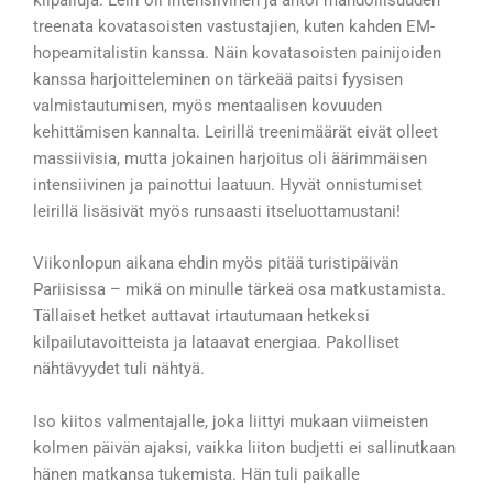
kilpailuja. Leiri oli intensiivinen ja antoi mahdollisuuden
treenata kovatasoisten vastustajien, kuten kahden EM-
hopeamitalistin kanssa. Näin kovatasoisten painijoiden
kanssa harjoitteleminen on tärkeää paitsi fyysisen
valmistautumisen, myös mentaalisen kovuuden
kehittämisen kannalta. Leirillä treenimäärät eivät olleet
massiivisia, mutta jokainen harjoitus oli äärimmäisen
intensiivinen ja painottui laatuun. Hyvät onnistumiset
leirillä lisäsivät myös runsaasti itseluottamustani!
Viikonlopun aikana ehdin myös pitää turistipäivän
Pariisissa – mikä on minulle tärkeä osa matkustamista.
Tällaiset hetket auttavat irtautumaan hetkeksi
kilpailutavoitteista ja lataavat energiaa. Pakolliset
nähtävyydet tuli nähtyä.
Iso kiitos valmentajalle, joka liittyi mukaan viimeisten
kolmen päivän ajaksi, vaikka liiton budjetti ei sallinutkaan
hänen matkansa tukemista. Hän tuli paikalle