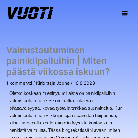
Siirry
sisältöön
Valmistautuminen
painikilpailuihin | Miten
päästä viikossa iskuun?
1 kommentti
/ Kirjoittaja
Joona
/
18.8.2023
Oletko koskaan miettinyt, millaista on painikilpailuihin
valmistautuminen? Se on matka, joka vaatii
päättäväisyyttä, kovaa työtä ja tarkkaa suunnittelua. Kun
valmistautuminen viikkojen ajan saavuttaa huippunsa,
kilpailuareenalla koetellaan niin fyysistä kuntoa kuin
henkistä valmiutta. Tässä blogitekstissäni avaan, miten
minä valmistaudun
Ion Cornianu & Ladislau Simon
-