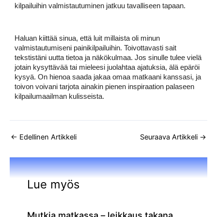
kilpailuihin valmistautuminen jatkuu tavalliseen tapaan.
Haluan kiittää sinua, että luit millaista oli minun 
valmistautumiseni painikilpailuihin. Toivottavasti sait 
tekstistäni uutta tietoa ja näkökulmaa. Jos sinulle tulee vielä 
jotain kysyttävää tai mieleesi juolahtaa ajatuksia, älä epäröi 
kysyä. On hienoa saada jakaa omaa matkaani kanssasi, ja 
toivon voivani tarjota ainakin pienen inspiraation palaseen 
kilpailumaailman kulisseista. 
←
Edellinen Artikkeli
Seuraava Artikkeli
→
Lue myös
Mutkia matkassa – leikkaus takana