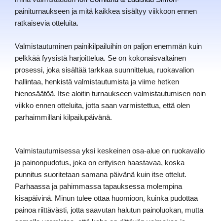
painiturnaukseen ja mitä kaikkea sisältyy viikkoon ennen
ratkaisevia otteluita.
Valmistautuminen painikilpailuihin on paljon enemmän kuin
pelkkää fyysistä harjoittelua. Se on kokonaisvaltainen
prosessi, joka sisältää tarkkaa suunnittelua, ruokavalion
hallintaa, henkistä valmistautumista ja viime hetken
hienosäätöä. Itse aloitin turnaukseen valmistautumisen noin
viikko ennen otteluita, jotta saan varmistettua, että olen
parhaimmillani kilpailupäivänä.
Valmistautumisessa yksi keskeinen osa-alue on ruokavalio
ja painonpudotus, joka on erityisen haastavaa, koska
punnitus suoritetaan samana päivänä kuin itse ottelut.
Parhaassa ja pahimmassa tapauksessa molempina
kisapäivinä. Minun tulee ottaa huomioon, kuinka pudottaa
painoa riittävästi, jotta saavutan halutun painoluokan, mutta