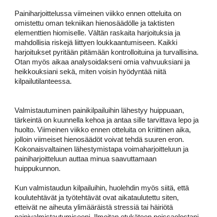
Painiharjoittelussa viimeinen viikko ennen otteluita on 
omistettu oman tekniikan hienosäädölle ja taktisten 
elementtien hiomiselle. Vältän raskaita harjoituksia ja 
mahdollisia riskejä liittyen loukkaantumiseen. Kaikki 
harjoitukset pyritään pitämään kontrolloituina ja turvallisina. 
Otan myös aikaa analysoidakseni omia vahvuuksiani ja 
heikkouksiani sekä, miten voisin hyödyntää niitä 
kilpailutilanteessa. 
Valmistautuminen painikilpailuihin lähestyy huippuaan, 
tärkeintä on kuunnella kehoa ja antaa sille tarvittava lepo ja 
huolto. Viimeinen viikko ennen otteluita on kriittinen aika, 
jolloin viimeiset hienosäädöt voivat tehdä suuren eron. 
Kokonaisvaltainen lähestymistapa voimaharjoitteluun ja 
painiharjoitteluun auttaa minua saavuttamaan 
huippukunnon.  
Kun valmistaudun kilpailuihin, huolehdin myös siitä, että 
koulutehtävät ja työtehtävät ovat aikataulutettu siten, 
etteivät ne aiheuta ylimääräistä stressiä tai häiriötä 
painivalmistautumiseeni. Ilmoitan etukäteen poissaolostani 