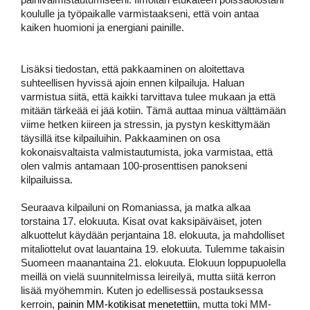
koululle ja työpaikalle varmistaakseni, että voin antaa 
kaiken huomioni ja energiani painille. 
Lisäksi tiedostan, että pakkaaminen on aloitettava 
suhteellisen hyvissä ajoin ennen kilpailuja. Haluan 
varmistua siitä, että kaikki tarvittava tulee mukaan ja että 
mitään tärkeää ei jää kotiin. Tämä auttaa minua välttämään 
viime hetken kiireen ja stressin, ja pystyn keskittymään 
täysillä itse kilpailuihin. Pakkaaminen on osa 
kokonaisvaltaista valmistautumista, joka varmistaa, että 
olen valmis antamaan 100-prosenttisen panokseni 
kilpailuissa.  
Seuraava kilpailuni on Romaniassa, ja matka alkaa 
torstaina 17. elokuuta. Kisat ovat kaksipäiväiset, joten 
alkuottelut käydään perjantaina 18. elokuuta, ja mahdolliset 
mitaliottelut ovat lauantaina 19. elokuuta. Tulemme takaisin 
Suomeen maanantaina 21. elokuuta. Elokuun loppupuolella 
meillä on vielä suunnitelmissa leireilyä, mutta siitä kerron 
lisää myöhemmin. Kuten jo edellisessä postauksessa 
kerroin, 
painin MM-kotikisat menetettiin
, mutta toki MM-