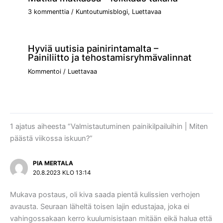
3 kommenttia
/
Kuntoutumisblogi
,
Luettavaa
Hyviä uutisia painirintamalta –
Painiliitto ja tehostamisryhmävalinnat
Kommentoi
/
Luettavaa
1 ajatus aiheesta “Valmistautuminen painikilpailuihin | Miten
päästä viikossa iskuun?”
PIA MERTALA
20.8.2023 KLO 13:14
Mukava postaus, oli kiva saada pientä kulissien verhojen
avausta. Seuraan läheltä toisen lajin edustajaa, joka ei
vahingossakaan kerro kuulumisistaan mitään eikä halua että