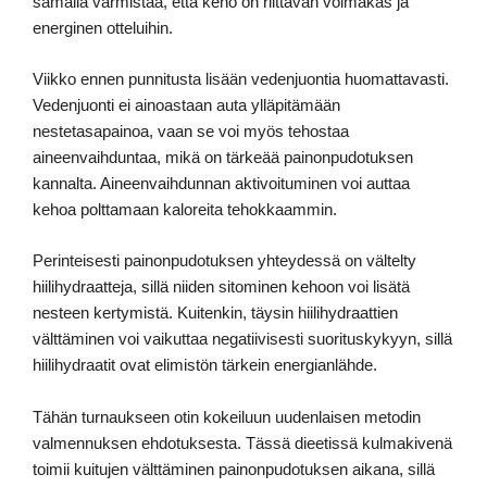
samalla varmistaa, että keho on riittävän voimakas ja
energinen otteluihin.
Viikko ennen punnitusta lisään vedenjuontia huomattavasti.
Vedenjuonti ei ainoastaan auta ylläpitämään
nestetasapainoa, vaan se voi myös tehostaa
aineenvaihduntaa, mikä on tärkeää painonpudotuksen
kannalta. Aineenvaihdunnan aktivoituminen voi auttaa
kehoa polttamaan kaloreita tehokkaammin.
Perinteisesti painonpudotuksen yhteydessä on vältelty
hiilihydraatteja, sillä niiden sitominen kehoon voi lisätä
nesteen kertymistä. Kuitenkin, täysin hiilihydraattien
välttäminen voi vaikuttaa negatiivisesti suorituskykyyn, sillä
hiilihydraatit ovat elimistön tärkein energianlähde.
Tähän turnaukseen otin kokeiluun uudenlaisen metodin
valmennuksen ehdotuksesta. Tässä dieetissä kulmakivenä
toimii kuitujen välttäminen painonpudotuksen aikana, sillä