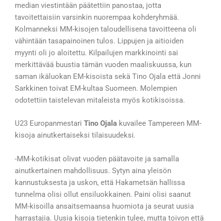
median viestintään päätettiin panostaa, jotta
tavoitettaisiin varsinkin nuorempaa kohderyhmää.
Kolmanneksi MM-kisojen taloudellisena tavoitteena oli
vähintään tasapainoinen tulos. Lippujen ja aitioiden
myynti oli jo aloitettu. Kilpailujen markkinointi sai
merkittävää buustia tämän vuoden maaliskuussa, kun
saman ikäluokan EM-kisoista sekä Tino Ojala että Jonni
Sarkkinen toivat EM-kultaa Suomeen. Molempien
odotettiin taistelevan mitaleista myös kotikisoissa.
U23 Europanmestari
Tino Ojala
kuvailee Tampereen MM-
kisoja ainutkertaiseksi tilaisuudeksi
.
-MM-kotikisat olivat vuoden päätavoite ja samalla
ainutkertainen mahdollisuus. Sytyn aina yleisön
kannustuksesta ja uskon, että Hakametsän hallissa
tunnelma olisi ollut ensiluokkainen. Paini olisi saanut
MM-kisoilla ansaitsemaansa huomiota ja seurat uusia
harrastajia. Uusia kisoja tietenkin tulee, mutta toivon että