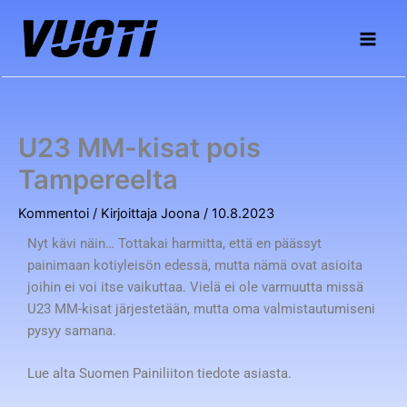
Siirry
sisältöön
U23 MM-kisat pois
Tampereelta
Kommentoi
/ Kirjoittaja
Joona
/
10.8.2023
Nyt kävi näin… Tottakai harmitta, että en päässyt
painimaan kotiyleisön edessä, mutta nämä ovat asioita
joihin ei voi itse vaikuttaa. Vielä ei ole varmuutta missä
U23 MM-kisat järjestetään, mutta oma valmistautumiseni
pysyy samana.
Lue alta Suomen Painiliiton tiedote asiasta.