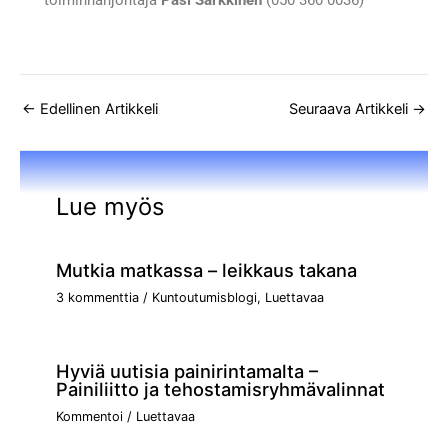
←
Edellinen Artikkeli
Seuraava Artikkeli
→
Lue myös
Mutkia matkassa – leikkaus takana
3 kommenttia
/
Kuntoutumisblogi
,
Luettavaa
Hyviä uutisia painirintamalta –
Painiliitto ja tehostamisryhmävalinnat
Kommentoi
/
Luettavaa