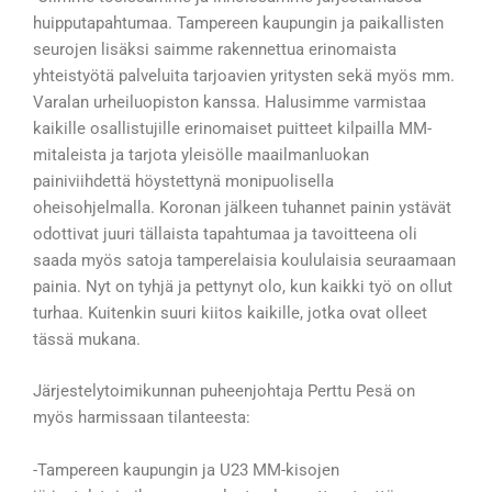
huipputapahtumaa. Tampereen kaupungin ja paikallisten
seurojen lisäksi saimme rakennettua erinomaista
yhteistyötä palveluita tarjoavien yritysten sekä myös mm.
Varalan urheiluopiston kanssa. Halusimme varmistaa
kaikille osallistujille erinomaiset puitteet kilpailla MM-
mitaleista ja tarjota yleisölle maailmanluokan
painiviihdettä höystettynä monipuolisella
oheisohjelmalla. Koronan jälkeen tuhannet painin ystävät
odottivat juuri tällaista tapahtumaa ja tavoitteena oli
saada myös satoja tamperelaisia koululaisia seuraamaan
painia. Nyt on tyhjä ja pettynyt olo, kun kaikki työ on ollut
turhaa. Kuitenkin suuri kiitos kaikille, jotka ovat olleet
tässä mukana.
Järjestelytoimikunnan puheenjohtaja Perttu Pesä on
myös harmissaan tilanteesta:
-Tampereen kaupungin ja U23 MM-kisojen