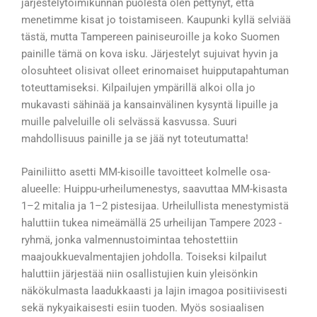
järjestelytoimikunnan puolesta olen pettynyt, että
menetimme kisat jo toistamiseen. Kaupunki kyllä selviää
tästä, mutta Tampereen painiseuroille ja koko Suomen
painille tämä on kova isku. Järjestelyt sujuivat hyvin ja
olosuhteet olisivat olleet erinomaiset huipputapahtuman
toteuttamiseksi. Kilpailujen ympärillä alkoi olla jo
mukavasti sähinää ja kansainvälinen kysyntä lipuille ja
muille palveluille oli selvässä kasvussa. Suuri
mahdollisuus painille ja se jää nyt toteutumatta!
Painiliitto asetti MM-kisoille tavoitteet kolmelle osa-
alueelle: Huippu-urheilumenestys, saavuttaa MM-kisasta
1–2 mitalia ja 1–2 pistesijaa. Urheilullista menestymistä
haluttiin tukea nimeämällä 25 urheilijan Tampere 2023 -
ryhmä, jonka valmennustoimintaa tehostettiin
maajoukkuevalmentajien johdolla. Toiseksi kilpailut
haluttiin järjestää niin osallistujien kuin yleisönkin
näkökulmasta laadukkaasti ja lajin imagoa positiivisesti
sekä nykyaikaisesti esiin tuoden. Myös sosiaalisen