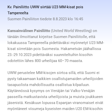
Kv. Painiliitto UWW siirtää U23 MM-kisat pois
Tampereelta
Suomen Painiliiton tiedote 8.8.2023 klo 16:45
Kansainvälinen Painiliitto
(United World Wrestling) on
tänään ilmoittanut kirjeitse Suomen Painiliitolle, että
lokakuussa Tampereella pidettäväksi myönnetyt U23 MM-
kisat siirretään pois Suomesta. Hakametsän jäähallissa
23.-29.10.2023 pidettäväksi suunniteltuihin kisoihin
odotettiin lähes 800 urheilijaa 60–70 maasta.
UWW perustelee MM-kisojen siirtoa sillä, että Suomi ei
pysty takaamaan kaikkien osallistujamaiden urheilijoiden
tasapuolista mahdollisuutta osallistua kilpailuun.
Käytännössä kysymys on Venäjän tai Valko-Venäjän
passeilla matkustavista urheilijoista ja muista joukkueen
jäsenistä. Kesäkuun lopussa Espanjan viranomaiset eivät
myöntäneet viisumeja kyseisten maiden U20 EM-kisoihin