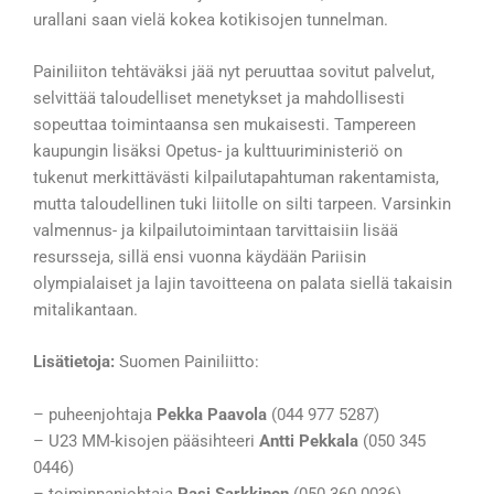
urallani saan vielä kokea kotikisojen tunnelman.
Painiliiton tehtäväksi jää nyt peruuttaa sovitut palvelut,
selvittää taloudelliset menetykset ja mahdollisesti
sopeuttaa toimintaansa sen mukaisesti. Tampereen
kaupungin lisäksi Opetus- ja kulttuuriministeriö on
tukenut merkittävästi kilpailutapahtuman rakentamista,
mutta taloudellinen tuki liitolle on silti tarpeen. Varsinkin
valmennus- ja kilpailutoimintaan tarvittaisiin lisää
resursseja, sillä ensi vuonna käydään Pariisin
olympialaiset ja lajin tavoitteena on palata siellä takaisin
mitalikantaan.
Lisätietoja:
Suomen Painiliitto:
– puheenjohtaja
Pekka Paavola
(044 977 5287)
– U23 MM-kisojen pääsihteeri
Antti Pekkala
(050 345
0446)
– toiminnanjohtaja
Pasi Sarkkinen
(050 360 0036)