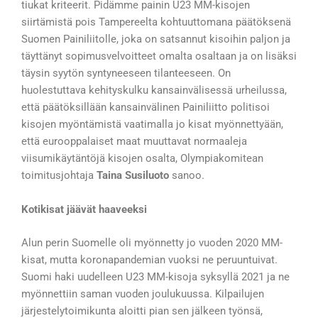
tiukat kriteerit. Pidämme painin U23 MM-kisojen
siirtämistä pois Tampereelta kohtuuttomana päätöksenä
Suomen Painiliitolle, joka on satsannut kisoihin paljon ja
täyttänyt sopimusvelvoitteet omalta osaltaan ja on lisäksi
täysin syytön syntyneeseen tilanteeseen. On
huolestuttava kehityskulku kansainvälisessä urheilussa,
että päätöksillään kansainvälinen Painiliitto politisoi
kisojen myöntämistä vaatimalla jo kisat myönnettyään,
että eurooppalaiset maat muuttavat normaaleja
viisumikäytäntöjä kisojen osalta, Olympiakomitean
toimitusjohtaja
Taina Susiluoto
sanoo.
Kotikisat jäävät haaveeksi
Alun perin Suomelle oli myönnetty jo vuoden 2020 MM-
kisat, mutta koronapandemian vuoksi ne peruuntuivat.
Suomi haki uudelleen U23 MM-kisoja syksyllä 2021 ja ne
myönnettiin saman vuoden joulukuussa. Kilpailujen
järjestelytoimikunta aloitti pian sen jälkeen työnsä,