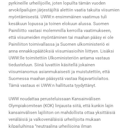
pyrkineille urheilijoille, joten lopuilta tämän vuoden
arvokilpailujen järjestäjiltä alettiin vaatia takuita viisumien
myöntämisestä. UWW:n ensimmäinen vaatimus tuli
kesäkuun lopussa ja toinen elokuun alussa. Suomen
Painiliitto vastasi molemmilla kerroilla vaatimukseen,
että viisumeiden myöntäminen tai maahan pääsy ei ole
Painiliiton toimivallassa ja Suomen ulkoministeriö ei
anna ennakkopäätöksiä viisumiasioihin liittyen. Lisäksi
UWW:lle toimitettiin Ulkoministeriön antama vastaus
tiedusteluun. Siinä luvattiin käsitellä jokainen
viisumianomus asianmukaisesti ja muistutettiin, että
Suomessa maahan pääsystä vastaa Rajavartiolaitos.
Tämä vastaus ei UWW:n hallitusta tyydyttänyt.
UWW noudattaa perusteluissaan Kansainvälisen
Olympiakomitean (KOK) linjausta siitä, että kunkin lajin
kansainvälisen lajiliiton on mahdollista ottaa yksittäisiä
venäläisiä ja valkovenäläisiä urheilijoita mukaan
kilpailuihinsa ”neutraalina urheilijoina ilman