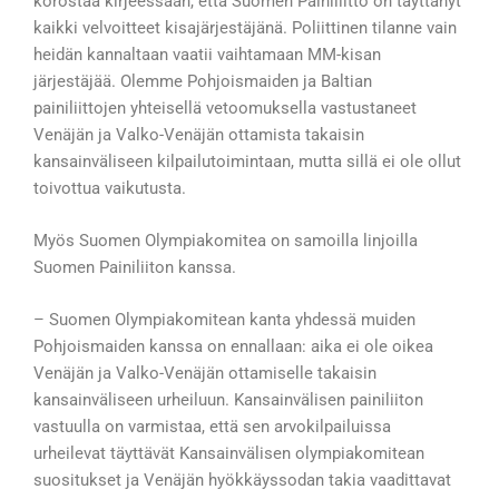
korostaa kirjeessään, että Suomen Painiliitto on täyttänyt
kaikki velvoitteet kisajärjestäjänä. Poliittinen tilanne vain
heidän kannaltaan vaatii vaihtamaan MM-kisan
järjestäjää. Olemme Pohjoismaiden ja Baltian
painiliittojen yhteisellä vetoomuksella vastustaneet
Venäjän ja Valko-Venäjän ottamista takaisin
kansainväliseen kilpailutoimintaan, mutta sillä ei ole ollut
toivottua vaikutusta.
Myös Suomen Olympiakomitea on samoilla linjoilla
Suomen Painiliiton kanssa.
– Suomen Olympiakomitean kanta yhdessä muiden
Pohjoismaiden kanssa on ennallaan: aika ei ole oikea
Venäjän ja Valko-Venäjän ottamiselle takaisin
kansainväliseen urheiluun. Kansainvälisen painiliiton
vastuulla on varmistaa, että sen arvokilpailuissa
urheilevat täyttävät Kansainvälisen olympiakomitean
suositukset ja Venäjän hyökkäyssodan takia vaadittavat