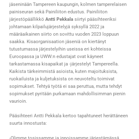
jäseninään Tampereen kaupungin, kolmen tamperelaisen
painiseuran sekä Painiliiton edustus. Painiliiton
järjestöpäällikkö
Antti Pekkala
siirtyi pääsihteeriksi
johtamaan kilpailujärjestelyjä syksyllä 2022 ja
määräaikainen siirto on sovittu vuoden 2023 loppuun
saakka. Kisaorganisaation jäseniä on kiertänyt
tutustumassa järjestelyihin useissa eri kohteissa
Euroopassa ja UWW:n edustajat ovat käyneet
tarkastamassa kisapaikat ja -järjestelyt Tampereella.
Kaikista tärkeimmistä asioista, kuten majoituksista,
ruokailuista ja kuljetuksista on neuvoteltu toimivat
sopimukset. Tehtyä työtä ei saa peruttua, mutta tehdyt
sopimukset pyritään purkamaan mahdollisimman pienin
vaurioin.
Pääsihteeri Antti Pekkala kertoo tapahtuneet herättäneen
suurta innostusta:
-Olimme tosissamme ja innoissamme järjestämässä