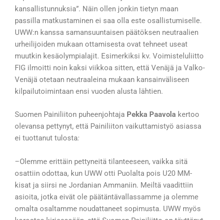
kansallistunnuksia”. Näin ollen jonkin tietyn maan
passilla matkustaminen ei saa olla este osallistumiselle.
UWW:n kanssa samansuuntaisen päätöksen neutraalien
urheilijoiden mukaan ottamisesta ovat tehneet useat
muutkin kesäolympialajit. Esimerkiksi kv. Voimisteluliitto
FIG ilmoitti noin kaksi viikkoa sitten, että Venäjä ja Valko-
Venäjä otetaan neutraaleina mukaan kansainväliseen
kilpailutoimintaan ensi vuoden alusta lähtien.
Suomen Painiliiton puheenjohtaja
Pekka Paavola
kertoo
olevansa pettynyt, että Painiliiton vaikuttamistyö asiassa
ei tuottanut tulosta
:
–
Olemme erittäin pettyneitä tilanteeseen, vaikka sitä
osattiin odottaa, kun UWW otti Puolalta pois U20 MM-
kisat ja siirsi ne Jordanian Ammaniin. Meiltä vaadittiin
asioita, jotka eivät ole päätäntävallassamme ja olemme
omalta osaltamme noudattaneet sopimusta. UWW myös