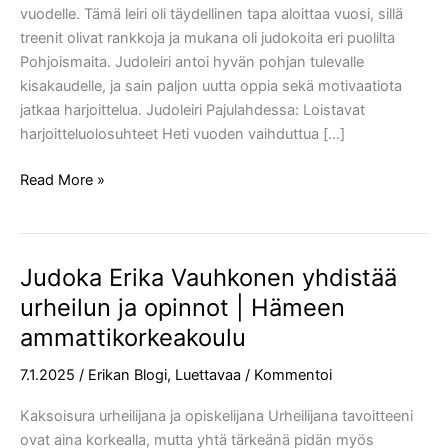
vuodelle. Tämä leiri oli täydellinen tapa aloittaa vuosi, sillä
treenit olivat rankkoja ja mukana oli judokoita eri puolilta
Pohjoismaita. Judoleiri antoi hyvän pohjan tulevalle
kisakaudelle, ja sain paljon uutta oppia sekä motivaatiota
jatkaa harjoittelua. Judoleiri Pajulahdessa: Loistavat
harjoitteluolosuhteet Heti vuoden vaihduttua […]
Read More »
Judoka Erika Vauhkonen yhdistää
Judoka
Erika
urheilun ja opinnot | Hämeen
Vauhkonen
ammattikorkeakoulu
yhdistää
urheilun
7.1.2025
/
Erikan Blogi
,
Luettavaa
/
Kommentoi
ja
Kaksoisura urheilijana ja opiskelijana Urheilijana tavoitteeni
opinnot
ovat aina korkealla, mutta yhtä tärkeänä pidän myös
|