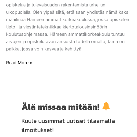
opiskelua ja tulevaisuuden rakentamista urheilun
Hämeen
ulkopuolella. Olen ylpeä siitä, että saan yhdistää nämä kaksi
ammattikorkeakoulu
maailmaa Hämeen ammattikorkeakoulussa, jossa opiskelen
tieto- ja viestintätekniikkaa kiertotalousinsinöörin
koulutusohjelmassa. Hämeen ammattikorkeakoulu tuntuu
arvojen ja opiskelutavan ansiosta todella omalta, tämä on
paikka, jossa voin kasvaa ja kehittyä
Read More »
Älä missaa mitään!
Kuule uusimmat uutiset tilaamalla
ilmoitukset!