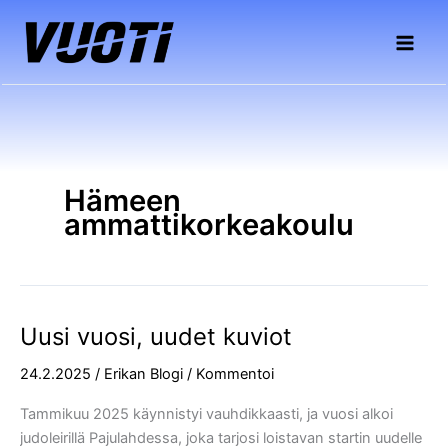
Siirry
sisältöön
Hämeen
ammattikorkeakoulu
Uusi vuosi, uudet kuviot
Uusi
vuosi,
24.2.2025
/
Erikan Blogi
/
Kommentoi
uudet
kuviot
Tammikuu 2025 käynnistyi vauhdikkaasti, ja vuosi alkoi
judoleirillä Pajulahdessa, joka tarjosi loistavan startin uudelle