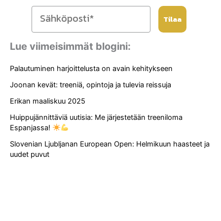
Tilaa
Lue viimeisimmät blogini:
Palautuminen harjoittelusta on avain kehitykseen
Joonan kevät: treeniä, opintoja ja tulevia reissuja
Erikan maaliskuu 2025
Huippujännittäviä uutisia: Me järjestetään treeniloma
Espanjassa!
Slovenian Ljubljanan European Open: Helmikuun haasteet ja
uudet puvut