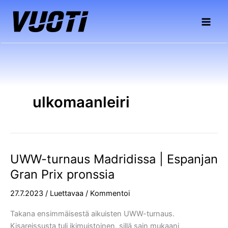
Siirry
sisältöön
ulkomaanleiri
UWW-turnaus Madridissa | Espanjan
UWW-
turnaus
Gran Prix pronssia
Madridissa
27.7.2023
/
Luettavaa
/
Kommentoi
|
Espanjan
Takana ensimmäisestä aikuisten UWW-turnaus.
Gran
Kisareissusta tuli ikimuistoinen, sillä sain mukaani