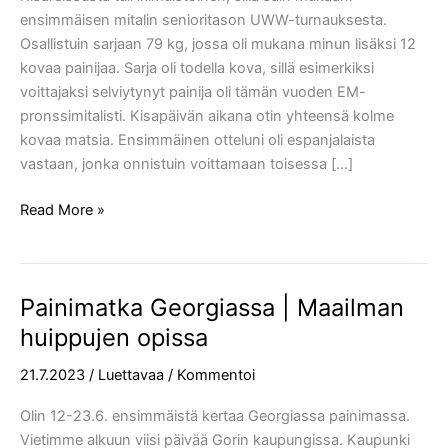
Prix
ensimmäisen mitalin senioritason UWW-turnauksesta.
pronssia
Osallistuin sarjaan 79 kg, jossa oli mukana minun lisäksi 12
kovaa painijaa. Sarja oli todella kova, sillä esimerkiksi
voittajaksi selviytynyt painija oli tämän vuoden EM-
pronssimitalisti. Kisapäivän aikana otin yhteensä kolme
kovaa matsia. Ensimmäinen otteluni oli espanjalaista
vastaan, jonka onnistuin voittamaan toisessa […]
Read More »
Painimatka Georgiassa | Maailman
Painimatka
Georgiassa
huippujen opissa
|
21.7.2023
/
Luettavaa
/
Kommentoi
Maailman
huippujen
Olin 12-23.6. ensimmäistä kertaa Georgiassa painimassa.
opissa
Vietimme alkuun viisi päivää Gorin kaupungissa. Kaupunki