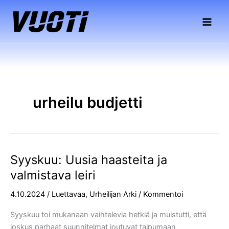
Siirry
sisältöön
urheilu budjetti
Syyskuu: Uusia haasteita ja
Syyskuu:
Uusia
valmistava leiri
haasteita
4.10.2024
/
Luettavaa
,
Urheilijan Arki
/
Kommentoi
ja
valmistava
Syyskuu toi mukanaan vaihtelevia hetkiä ja muistutti, että
leiri
joskus parhaat suunnitelmat joutuvat taipumaan