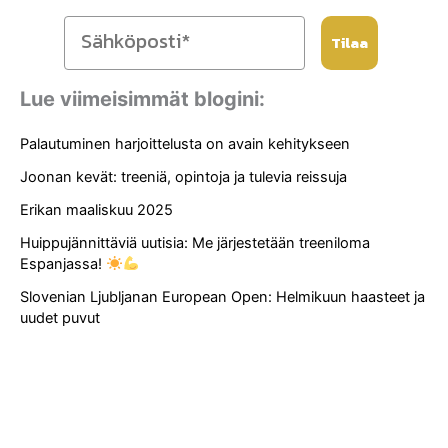
Tilaa
Lue viimeisimmät blogini:
Palautuminen harjoittelusta on avain kehitykseen
Joonan kevät: treeniä, opintoja ja tulevia reissuja
Erikan maaliskuu 2025
Huippujännittäviä uutisia: Me järjestetään treeniloma
Espanjassa!
Slovenian Ljubljanan European Open: Helmikuun haasteet ja
uudet puvut