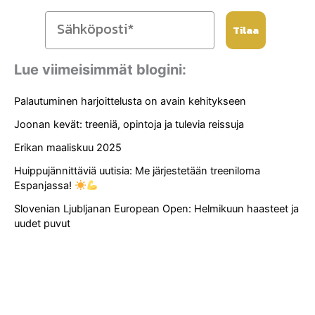
Tilaa
Lue viimeisimmät blogini:
Palautuminen harjoittelusta on avain kehitykseen
Joonan kevät: treeniä, opintoja ja tulevia reissuja
Erikan maaliskuu 2025
Huippujännittäviä uutisia: Me järjestetään treeniloma
Espanjassa!
Slovenian Ljubljanan European Open: Helmikuun haasteet ja
uudet puvut