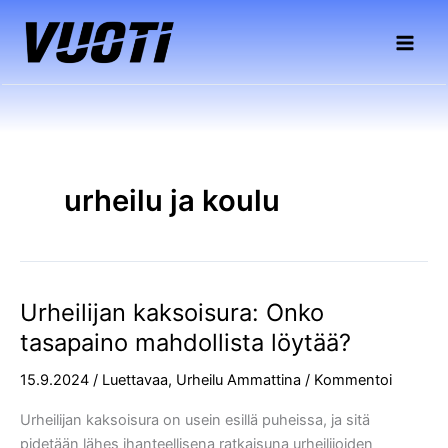
Siirry
sisältöön
urheilu ja koulu
Urheilijan kaksoisura: Onko
Urheilijan
kaksoisura:
tasapaino mahdollista löytää?
Onko
15.9.2024
/
Luettavaa
,
Urheilu Ammattina
/
Kommentoi
tasapaino
mahdollista
Urheilijan kaksoisura on usein esillä puheissa, ja sitä
löytää?
pidetään lähes ihanteellisena ratkaisuna urheilijoiden