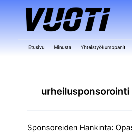
Siirry
sisältöön
Etusivu
Minusta
Yhteistyökumppanit
urheilusponsorointi
Sponsoreiden Hankinta: Op
Sponsoreiden