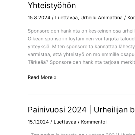
Hankinta:
Yhteistyöhön
Opas
Menestyksekkääseen
15.8.2024
/
Luettavaa
,
Urheilu Ammattina
/
Ko
Yhteistyöhön
Sponsoreiden hankinta on keskeinen osa urheil
Oikean sponsorin löytäminen voi tarjota taloude
yhteyksiä. Miten sponsoreita kannattaa lähesty
varmistaa, että yhteistyö on molemmille osapuo
Tärkeää? Sponsoreiden hankinta tarjoaa merkittä
Read More »
Painivuosi 2024 | Urheilijan b
Painivuosi
2024
15.1.2024
/
Luettavaa
/
Kommentoi
|
Urheilijan