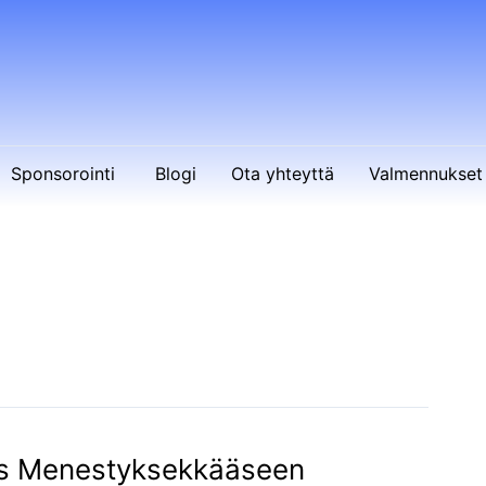
Sponsorointi
Blogi
Ota yhteyttä
Valmennukset 
as Menestyksekkääseen