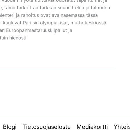
 vuoden myötä koittavat odotetut tapahtumat ja
lle, tämä tarkoittaa tarkkaa suunnittelua ja talouden
ikalenteri ja rahoitus ovat avainasemassa tässä
kuuluvat Pariisin olympiakisat, mutta keskiössä
en Euroopanmestaruuskilpailut ja
tuin hienosti
Blogi
Tietosuojaseloste
Mediakortti
Yhtei