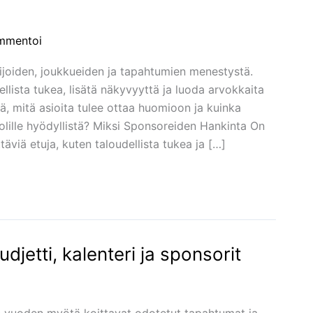
mmentoi
ijoiden, joukkueiden ja tapahtumien menestystä.
llista tukea, lisätä näkyvyyttä ja luoda arvokkaita
ä, mitä asioita tulee ottaa huomioon ja kuinka
lille hyödyllistä? Miksi Sponsoreiden Hankinta On
viä etuja, kuten taloudellista tukea ja […]
udjetti, kalenteri ja sponsorit