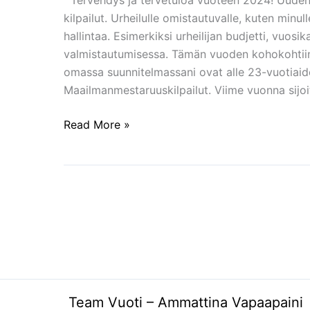
Tervehdys ja tervetuloa vuoteen 2024! Uuden
budjetti,
kilpailut. Urheilulle omistautuvalle, kuten minu
kalenteri
hallintaa. Esimerkiksi urheilijan budjetti, vuos
ja
valmistautumisessa. Tämän vuoden kohokohtiin 
sponsorit
omassa suunnitelmassani ovat alle 23-vuotiaid
Maailmanmestaruuskilpailut. Viime vuonna sijoi
Read More »
Team Vuoti – Ammattina Vapaapaini