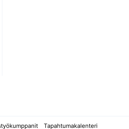
styökumppanit
Tapahtumakalenteri