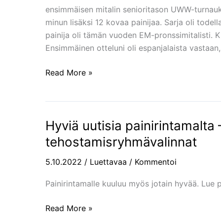
Espanjan
ensimmäisen mitalin senioritason UWW-turnaukse
Gran
minun lisäksi 12 kovaa painijaa. Sarja oli todell
Prix
painija oli tämän vuoden EM-pronssimitalisti. 
pronssia
Ensimmäinen otteluni oli espanjalaista vastaan
Read More »
Hyviä uutisia painirintamalta – 
Hyviä
uutisia
tehostamisryhmävalinnat
painirintamalta
–
5.10.2022
/
Luettavaa
/
Kommentoi
Painiliitto
Painirintamalle kuuluu myös jotain hyvää. Lue p
ja
tehostamisryhmävalinnat
Read More »