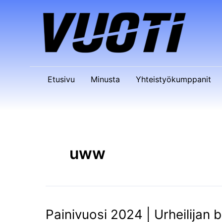
Siirry
sisältöön
Etusivu
Minusta
Yhteistyökumppanit
uww
Painivuosi 2024 | Urheilijan b
Painivuosi