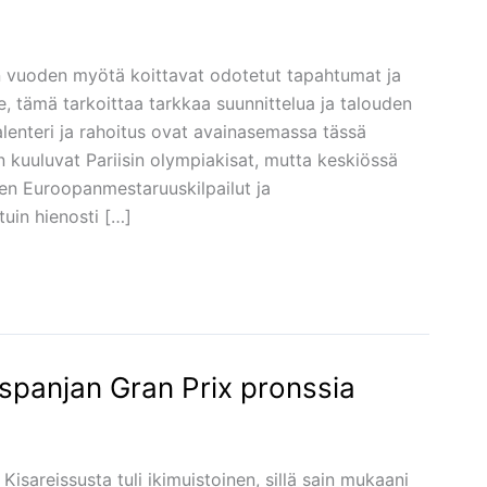
 vuoden myötä koittavat odotetut tapahtumat ja
lle, tämä tarkoittaa tarkkaa suunnittelua ja talouden
ikalenteri ja rahoitus ovat avainasemassa tässä
kuuluvat Pariisin olympiakisat, mutta keskiössä
en Euroopanmestaruuskilpailut ja
uin hienosti […]
panjan Gran Prix pronssia
sareissusta tuli ikimuistoinen, sillä sain mukaani