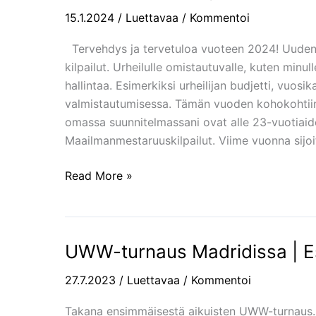
2024
15.1.2024
/
Luettavaa
/
Kommentoi
|
Urheilijan
Tervehdys ja tervetuloa vuoteen 2024! Uuden
budjetti,
kilpailut. Urheilulle omistautuvalle, kuten minu
kalenteri
hallintaa. Esimerkiksi urheilijan budjetti, vuos
ja
valmistautumisessa. Tämän vuoden kohokohtiin 
sponsorit
omassa suunnitelmassani ovat alle 23-vuotiaid
Maailmanmestaruuskilpailut. Viime vuonna sijoit
Read More »
UWW-turnaus Madridissa | Es
UWW-
turnaus
27.7.2023
/
Luettavaa
/
Kommentoi
Madridissa
|
Takana ensimmäisestä aikuisten UWW-turnaus. Ki