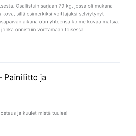
sta. Osallistuin sarjaan 79 kg, jossa oli mukana
a kova, sillä esimerkiksi voittajaksi selviytynyt
Kisapäivän aikana otin yhteensä kolme kovaa matsia.
, jonka onnistuin voittamaan toisessa
Painiliitto ja
ostaus ja kuulet mistä tuulee!