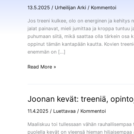
harjoittelusta
13.5.2025
/
Urheilijan Arki
/
Kommentoi
on
avain
Jos treeni kulkee, olo on energinen ja kehitys n
kehitykseen
jalat painavat, mieli jumittaa ja kroppa tuntuu
puhumaan siitä, mikä saattaa olla tärkein osa ke
oppinut tämän kantapään kautta. Kovien treenien
enemmän on […]
Read More »
Joonan kevät: treeniä, opintoj
Joonan
kevät:
11.4.2025
/
Luettavaa
/
Kommentoi
treeniä,
opintoja
Maaliskuu toi tullessaan vähän rauhallisempaa t
ja
puolella kevät on yleensä hieman hiljaisempaa a