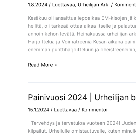
1.8.2024
/
Luettavaa
,
Urheilijan Arki
/
Komment
–
Heinäkuu:
Kesäkuu oli ansaittua lepoaikaa EM-kisojen jälk
Paluu
hellitä, oli tärkeää ottaa aikaa itselle ja palaut
Arkeen
annoin kehon levätä. Heinäkuussa urheilijan arki
ja
Harjoittelua ja Voimatreeniä Kesän aikana paini 
Uudet
enemmän punttiharjoitteluun ja oheistreeneihin,
Haasteet
Read More »
Painivuosi 2024 | Urheilijan b
Painivuosi
2024
15.1.2024
/
Luettavaa
/
Kommentoi
|
Urheilijan
Tervehdys ja tervetuloa vuoteen 2024! Uuden
budjetti,
kilpailut. Urheilulle omistautuvalle, kuten minu
kalenteri