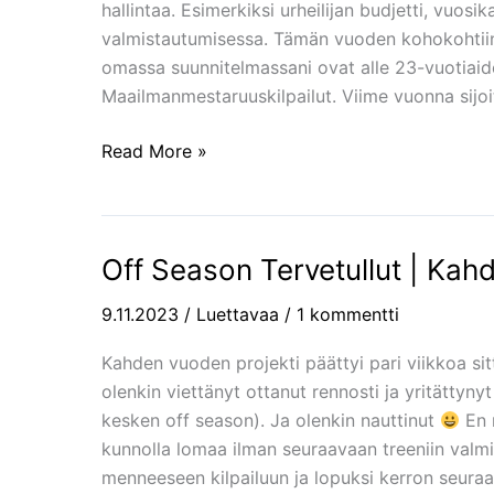
hallintaa. Esimerkiksi urheilijan budjetti, vuos
ja
valmistautumisessa. Tämän vuoden kohokohtiin 
sponsorit
omassa suunnitelmassani ovat alle 23-vuotiaid
Maailmanmestaruuskilpailut. Viime vuonna sijoi
Read More »
Off Season Tervetullut | Ka
Off
Season
9.11.2023
/
Luettavaa
/
1 kommentti
Tervetullut
|
Kahden vuoden projekti päättyi pari viikkoa si
Kahden
olenkin viettänyt ottanut rennosti ja yritättynyt 
Vuoden
kesken off season). Ja olenkin nauttinut
En m
Urakka
kunnolla lomaa ilman seuraavaan treeniin valm
takana!
menneeseen kilpailuun ja lopuksi kerron seuraa