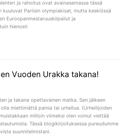
ikalenteri ja rahoitus ovat avainasemassa tässä
kuuluvat Pariisin olympiakisat, mutta keskiössä
en Euroopanmestaruuskilpailut ja
tuin hienosti
hden Vuoden Urakka takana!
tten ja takana opettavainen matka. Sen jälkeen
olla miettimättä painia tai urheilua. (Urheilijoiden
uistakkaan milloin viimeksi olen voinut viettää
istautumista. Tässä blogikirjoituksessa pureudumme
vista suunnitelmistani.