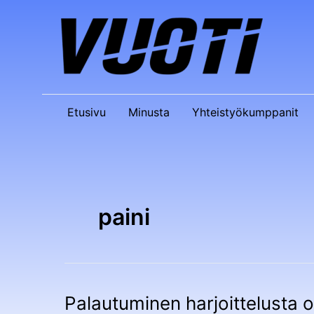
Siirry
sisältöön
Etusivu
Minusta
Yhteistyökumppanit
paini
Palautuminen harjoittelusta 
Palautuminen