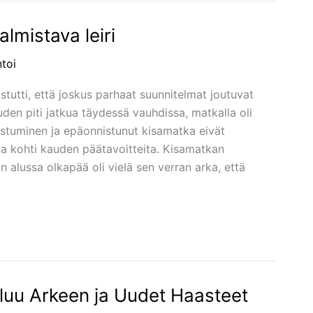
lmistava leiri
toi
tutti, että joskus parhaat suunnitelmat joutuvat
en piti jatkua täydessä vauhdissa, matkalla oli
rastuminen ja epäonnistunut kisamatka eivät
ua kohti kauden päätavoitteita. Kisamatkan
 alussa olkapää oli vielä sen verran arka, että
aluu Arkeen ja Uudet Haasteet