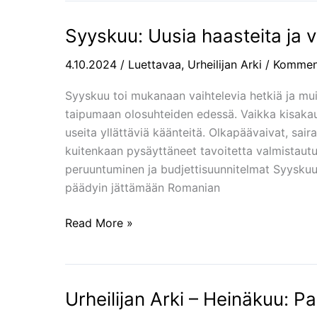
Syyskuu: Uusia haasteita ja va
Syyskuu:
Uusia
4.10.2024
/
Luettavaa
,
Urheilijan Arki
/
Kommen
haasteita
ja
Syyskuu toi mukanaan vaihtelevia hetkiä ja muis
valmistava
taipumaan olosuhteiden edessä. Vaikka kisakaud
leiri
useita yllättäviä käänteitä. Olkapäävaivat, sai
kuitenkaan pysäyttäneet tavoitetta valmistaut
peruuntuminen ja budjettisuunnitelmat Syyskuun
päädyin jättämään Romanian
Read More »
Urheilijan Arki – Heinäkuu: P
Urheilijan
Arki