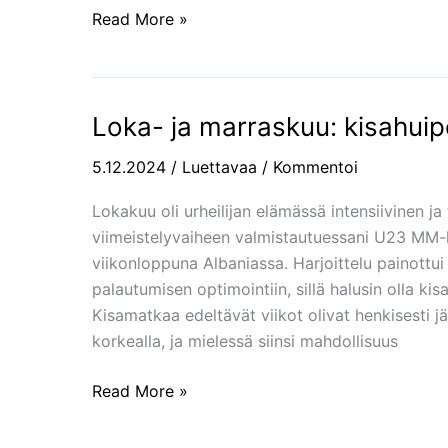
Read More »
Loka- ja marraskuu: kisahuip
Loka-
ja
5.12.2024
/
Luettavaa
/
Kommentoi
marraskuu:
kisahuipennus
Lokakuu oli urheilijan elämässä intensiivinen ja
ja
viimeistelyvaiheen valmistautuessani U23 MM-ki
levon
viikonloppuna Albaniassa. Harjoittelu painottui
hetket
palautumisen optimointiin, sillä halusin olla k
Kisamatkaa edeltävät viikot olivat henkisesti jä
korkealla, ja mielessä siinsi mahdollisuus
Read More »