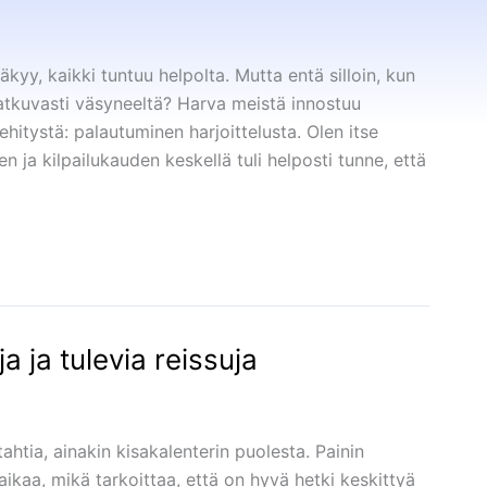
äkyy, kaikki tuntuu helpolta. Mutta entä silloin, kun
 jatkuvasti väsyneeltä? Harva meistä innostuu
hitystä: palautuminen harjoittelusta. Olen itse
 ja kilpailukauden keskellä tuli helposti tunne, että
a ja tulevia reissuja
ahtia, ainakin kisakalenterin puolesta. Painin
ikaa, mikä tarkoittaa, että on hyvä hetki keskittyä