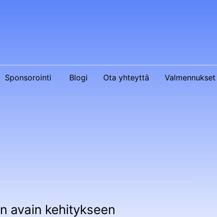
Sponsorointi
Blogi
Ota yhteyttä
Valmennukset 
on avain kehitykseen