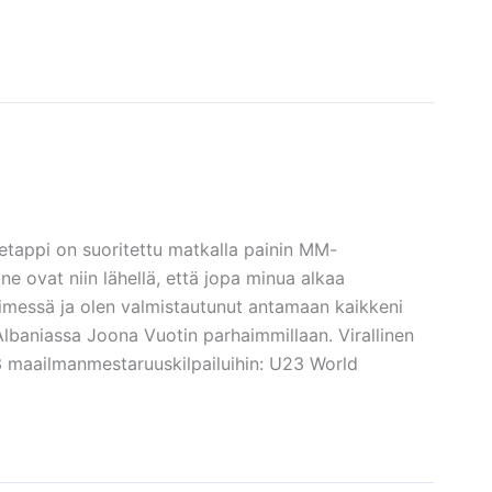
etappi on suoritettu matkalla painin MM-
 ne ovat niin lähellä, että jopa minua alkaa
täimessä ja olen valmistautunut antamaan kaikkeni
 Albaniassa Joona Vuotin parhaimmillaan. Virallinen
U23 maailmanmestaruuskilpailuihin: U23 World