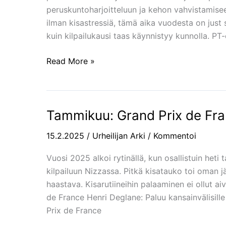
tulevia
peruskuntoharjoitteluun ja kehon vahvistamiseen.
reissuja
ilman kisastressiä, tämä aika vuodesta on jus
kuin kilpailukausi taas käynnistyy kunnolla. PT-
Read More »
Tammikuu: Grand Prix de Fran
Tammikuu:
Grand
15.2.2025
/
Urheilijan Arki
/
Kommentoi
Prix
de
Vuosi 2025 alkoi rytinällä, kun osallistuin he
France
kilpailuun Nizzassa. Pitkä kisatauko toi oman j
ja
haastava. Kisarutiineihin palaaminen ei ollut a
harjoitusleiri
de France Henri Deglane: Paluu kansainvälisill
INSEPissä
Prix de France